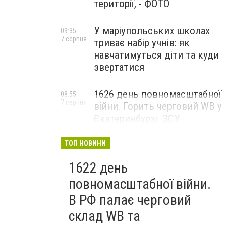
території, - ФОТО
У маріупольських школах
09:35
7 серпня
триває набір учнів: як
навчатимуться діти та куди
звертатися
1626 день повномасштабної
08:55
7 серпня
війни. Горить черговий WB у
Єкатеринбурзі. ЗСУ
атакували військові цілі у
Маріуполі
ТОП НОВИНИ
1622 день
повномасштабної війни.
В РФ палає черговий
склад WB та