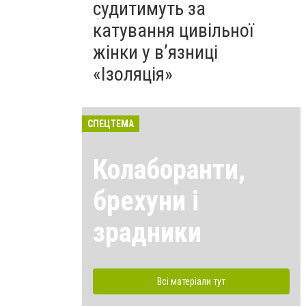
судитимуть за
катування цивільної
жінки у в’язниці
«Ізоляція»
СПЕЦТЕМА
Колаборанти,
брехуни і
зрадники
Всі матеріали тут