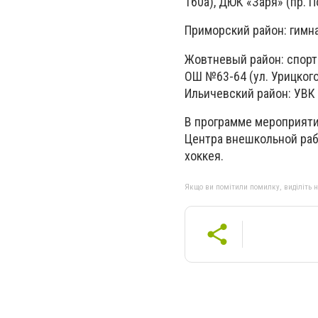
160а), ДЮК «Заря» (пр. П
Приморский район: гимна
Жовтневый район: спорти
ОШ №63-64 (ул. Урицкого,
Ильичевский район: УВК №
В программе мероприяти
Центра внешкольной раб
хоккея.
Якщо ви помітили помилку, виділіть нео