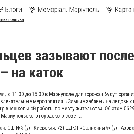
Блоги
Меморіал. Маріуполь
Карта 
ійна політика
льцев зазывают после
– на каток
ля, с 11.00 до 15.00 в Мариуполе для горожан будут орган
влекательные мероприятия. «Зимние забавы» на ледовых
тр внешкольной работы по месту жительства. Об этом 062
 Мариупольского городского совета.
н: СШ №5 (ул. Киевская, 72) ЦДЮТ «Солнечный» (ул. Азовс