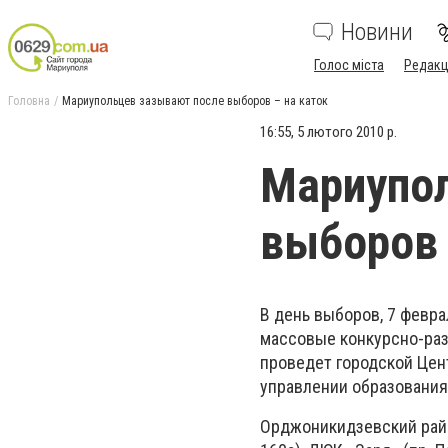
Новини
Голос міста
Редакц
Головна
Мариупольцев зазывают после выборов – на каток
16:55, 5 лютого 2010 р.
Мариупо
выборов 
В день выборов, 7 февра
массовые конкурсно-раз
проведет городской Цен
управлении образования
Орджоникидзевский райо