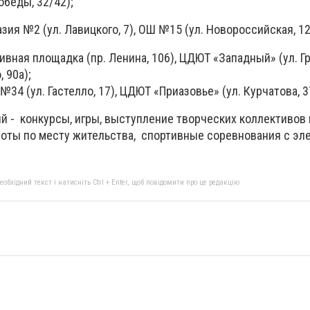
обеды, 32/42);
зия №2 (ул. Лавицкого, 7), ОШ №15 (ул. Новороссийская, 12
вная площадка (пр. Ленина, 106), ЦДЮТ «Западный» (ул. Гр
 90а);
34 (ул. Гастелло, 17), ЦДЮТ «Приазовье» (ул. Курчатова, 3
й - конкурсы, игры, выступление творческих коллективов 
оты по месту жительства, спортивные соревнования с эл
бхідний текст і натисніть Ctrl + Enter, щоб повідомити про це редакцію