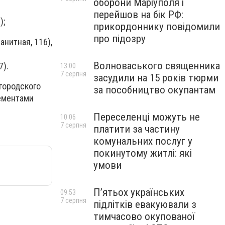
оборони Маріуполя і
перейшов на бік РФ:
);
прикордоннику повідомили
про підозру
анитная, 116),
Волноваського священника
7).
13:00
7 серпня
засудили на 15 років тюрми
городского
за пособництво окупантам
ементами
Переселенці можуть не
10:06
7 серпня
платити за частину
комунальних послуг у
покинутому житлі: які
умови
П’ятьох українських
09:53
7 серпня
підлітків евакуювали з
тимчасово окупованої