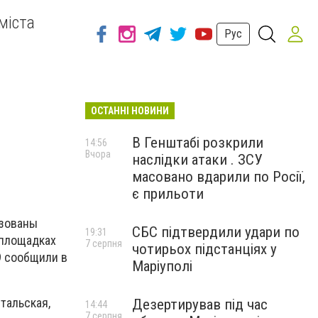
міста
Рус
ОСТАННІ НОВИНИ
В Генштабі розкрили
14:56
Вчора
наслідки атаки . ЗСУ
масовано вдарили по Росії,
є прильоти
изованы
СБС підтвердили удари по
19:31
 площадках
7 серпня
чотирьох підстанціях у
9 сообщили в
Маріуполі
тальская,
Дезертирував під час
14:44
7 серпня