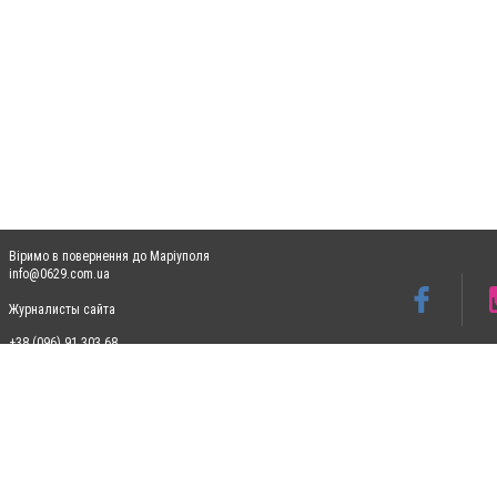
Віримо в повернення до Маріуполя
info@0629.com.ua
Журналисты сайта
+38 (096) 91 303 68
Допускається цитування матеріалів без отримання попередньої згоди 0629.com.ua за
пошукових систем гіперпосилання на цитовані статті не нижче другого абзацу в тек
Матеріали з плашками "Новини компаній", "Промо", "Партнерський матеріал", "Партнер
Реклама на сайті
Ф