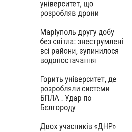
університет, що
розробляв дрони
Маріуполь другу добу
без світла: знеструмлені
всі райони, зупинилося
водопостачання
Горить університет, де
розробляли системи
БПЛА . Удар по
Бєлгороду
Двох учасників «ДНР»