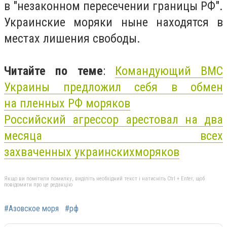
в "незаконном пересечении границы РФ".
Украинские моряки ныне находятся в
местах лишения свободы.
Читайте по теме
:
Командующий ВМС
Украины предложил себя в обмен
на
пленных
РФ
моряков
Российский агрессор арестовал на два
месяца всех
захваченных
украинских
моряков
Якщо ви помітили помилку, виділіть необхідний текст і натисніть Ctrl + Enter, щоб
повідомити про це редакцію
#Азовское моря
#рф