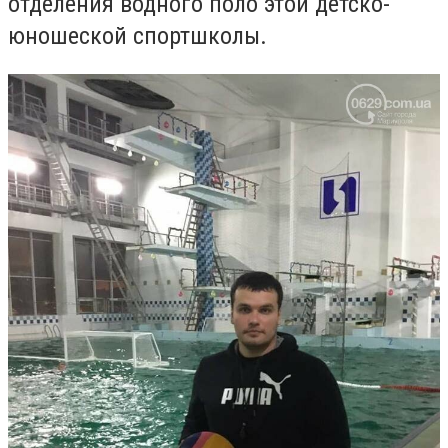
отделения водного поло этой детско-
юношеской спортшколы.