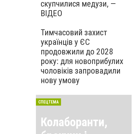
скупчилися медузи, —
ВІДЕО
Тимчасовий захист
українців у ЄС
продовжили до 2028
року: для новоприбулих
чоловіків запровадили
нову умову
СПЕЦТЕМА
Колаборанти,