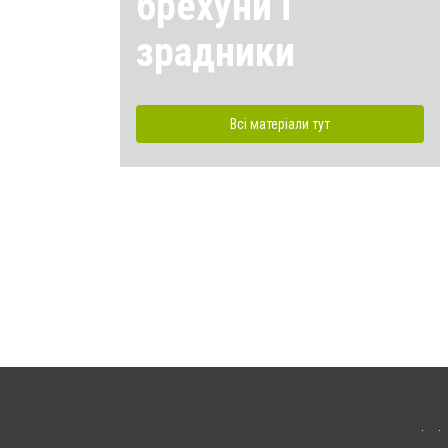
брехуни і
зрадники
Всі матеріали тут