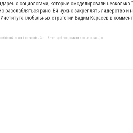
идарен с социологами, которые смоделировали несколько 
 Но расслабляться рано. Ей нужно закреплять лидерство и 
р Института глобальных стратегий Вадим Карасев в коммен
бхідний текст і натисніть Ctrl + Enter, щоб повідомити про це редакцію