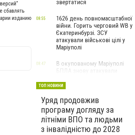
звертатися
"версий"
не сбавлять
тарии изданию
1626 день повномасштабної
08:55
війни. Горить черговий WB у
Єкатеринбурзі. ЗСУ
атакували військові цілі у
Маріуполі
В окупованому Маріуполі
08:47
БПЛА знову атакували
енергетичну інфраструктуру,
— ВІДЕО
ТОП НОВИНИ
Уряд продовжив
програму догляду за
літніми ВПО та людьми
з інвалідністю до 2028