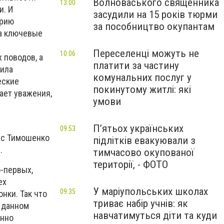
Волноваського священника
13:00
и. И
засудили на 15 років тюрми
ерию
за пособництво окупантам
ла ключевые
Переселенці можуть не
10:06
 поводов, а
платити за частину
вила
комунальних послуг у
еские
покинутому житлі: які
ает уважения,
умови
П’ятьох українських
09:53
рс Тимошенко
підлітків евакуювали з
.
тимчасово окупованої
території, - ФОТО
-первых,
ех
У маріупольських школах
09:35
нки. Так что
триває набір учнів: як
 данном
навчатимуться діти та куди
енно