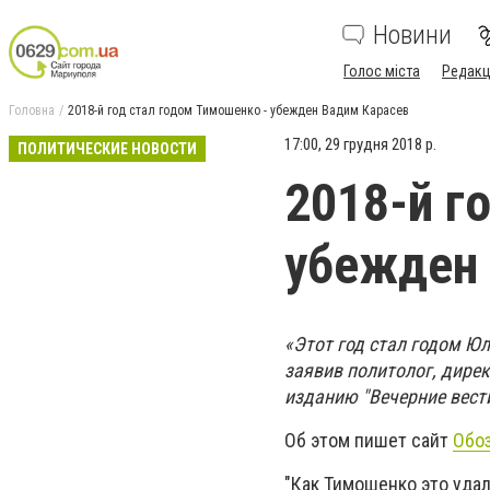
Новини
Голос міста
Редакц
Головна
2018-й год стал годом Тимошенко - убежден Вадим Карасев
17:00, 29 грудня 2018 р.
ПОЛИТИЧЕСКИЕ НОВОСТИ
2018-й г
убежден
«Этот год стал годом Юл
заявив политолог, дире
изданию "Вечерние вести
Об этом пишет сайт
Обо
"Как Тимошенко это удал