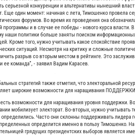
ть серьезной конкуренции и альтернативы нынешний власт
т. Еще один момент: начиная с лета, Тимошенко провела с
ических форумов. Во время их проведения она обозначи
программы и в случае ее победы - нового курса власти. В
у наши политики больше заняты поиском информационных
ей. Кроме того, нужно учитывать какое спокойствие проя
ческих ситуаций. Несмотря на критику и сложные политич
личить разрыв со вторым местом в рейтинге. Это заслужив
и ее команда", - заявил Вадим Карасев.
бальных стратегий также отметил, что электоральной ресу
авляет широкие возможности для наращивания ПОДДЕРЖКИ
" есть возможности для наращивания уровня поддержки. Во
ании мобилизует электорат. Во-вторых, нужно учитывать т
 определились. Часто они склонны поддерживать лидера го
определенных определится именно в пользу Тимошенко. На
ительницей грядущих президентских выборов является им