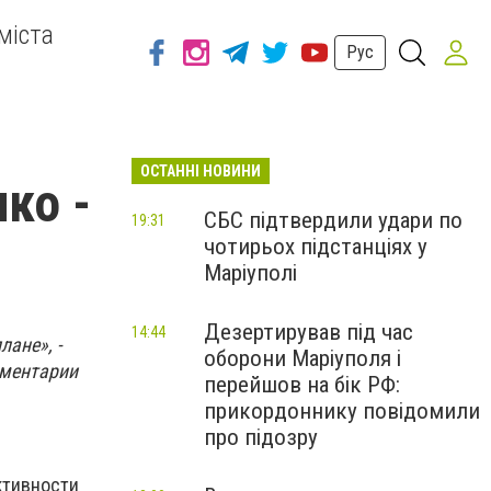
міста
Рус
ОСТАННІ НОВИНИ
ко -
СБС підтвердили удари по
19:31
чотирьох підстанціях у
Маріуполі
Дезертирував під час
14:44
ане», -
оборони Маріуполя і
мментарии
перейшов на бік РФ:
прикордоннику повідомили
про підозру
ктивности