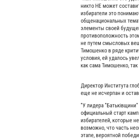
никто НЕ может состави
избиратели это понимаю
общенациональных темат
элементы своей будущей 
противоположность этом
не путем смысловых вещ
Тимошенко в ряде крити
условия, ей удалось уве
как сама Тимошенко, так 
Директор Института гло
еще не исчерпан и ост
"У лидера "Батьківщини
официальный старт камп
избирателей, которые не
возможно, что часть не
этапе, вероятной побед