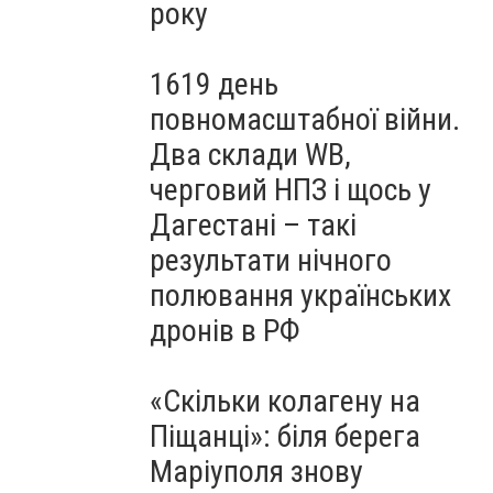
року
1619 день
повномасштабної війни.
Два склади WB,
черговий НПЗ і щось у
Дагестані – такі
результати нічного
полювання українських
дронів в РФ
«Скільки колагену на
Піщанці»: біля берега
Маріуполя знову