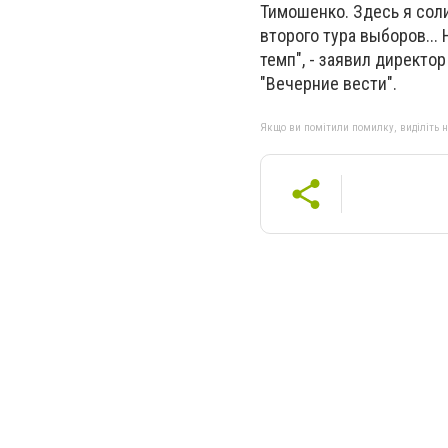
Тимошенко. Здесь я сол
второго тура выборов...
темп", - заявил директо
"Вечерние вести".
Якщо ви помітили помилку, виділіть нео