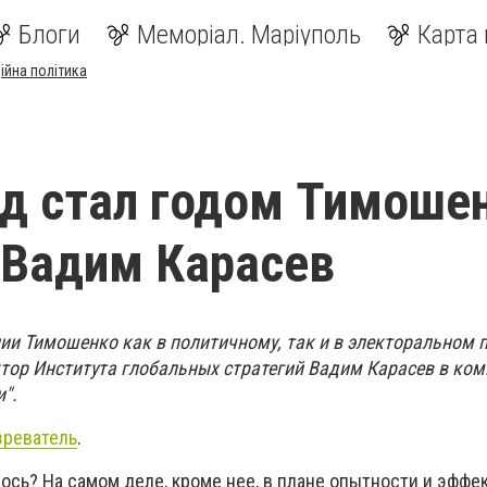
Блоги
Меморіал. Маріуполь
Карта 
ійна політика
од стал годом Тимошен
 Вадим Карасев
ии Тимошенко как в политичному, так и в электоральном пл
ктор Института глобальных стратегий Вадим Карасев в ко
".
зреватель
.
ось? На самом деле, кроме нее, в плане опытности и эффе