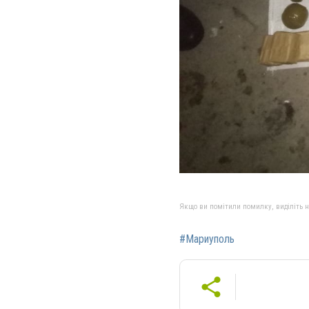
Якщо ви помітили помилку, виділіть нео
#Мариуполь