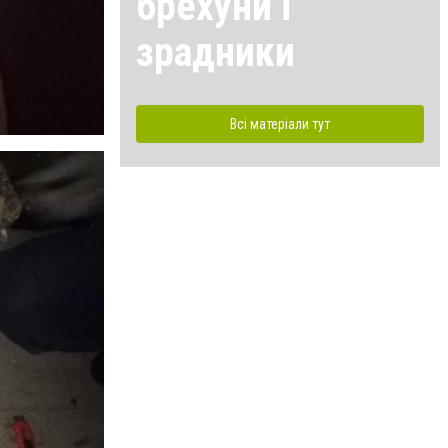
брехуни і
зрадники
Всі матеріали тут