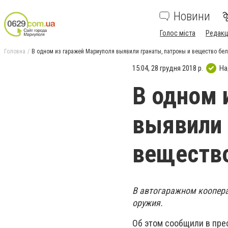
Новини
Голос міста
Редакц
Головна
В одном из гаражей Мариуполя выявили гранаты, патроны и вещество бел
15:04, 28 грудня 2018 р.
На
В одном 
выявили 
вещество
В автогаражном коопера
оружия.
Об этом сообщили в пре