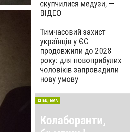
скупчилися медузи, —
ВІДЕО
Тимчасовий захист
українців у ЄС
продовжили до 2028
року: для новоприбулих
чоловіків запровадили
нову умову
СПЕЦТЕМА
Колаборанти,