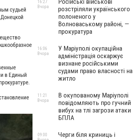
Російські військові
16:27
Вчора
розстріляли українського
ным судьей
полоненого у
 Донецкой
Волноваському районі, —
прокуратура
 вещество
рошкообразное
У Маріуполі окупаційна
16:06
Вчора
адміністрація оскаржує
визнане російськими
венные
судами право власності на
ии в Единый
житло
прокуратуре.
В окупованому Маріуполі
11:21
установление
Вчора
повідомляють про гучний
вибух на тлі загрози атаки
БПЛА
Черги біля криниць і
09:00
Вчора