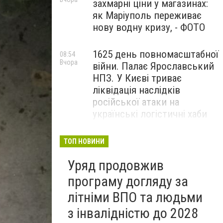
захмарні ціни у магазинах:
як Маріуполь переживає
нову водну кризу, - ФОТО
1625 день повномасштабної
08:54
Вчора
війни. Палає Ярославський
НПЗ. У Києві триває
ліквідація наслідків
російської атаки на
українські логістичні хаби
"Птахи Одіна" оприлюднили
20:54
ТОП НОВИНИ
5 серпня
доти неопубліковані кадри
Уряд продовжив
бойової роботи, - ВІДЕО
програму догляду за
літніми ВПО та людьми
з інвалідністю до 2028