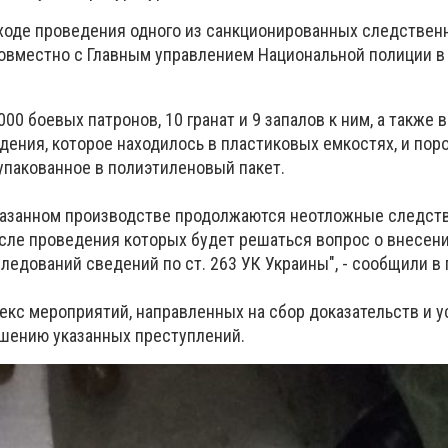
ходе проведения одного из санкционированных следствен
овместно с Главным управлением Национальной полиции в
0 боевых патронов, 10 гранат и 9 запалов к ним, а также
дения, которое находилось в пластиковых емкостях, и по
упакованное в полиэтиленовый пакет.
указанном производстве продолжаются неотложные следст
сле проведения которых будет решаться вопрос о внесен
едований сведений по ст. 263 УК Украины", - сообщили в 
екс мероприятий, направленных на сбор доказательств и 
ршению указанных преступлений.