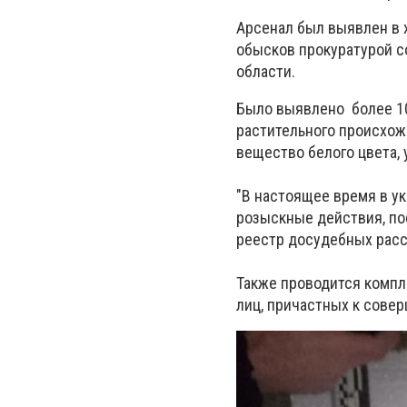
Арсенал был выявлен в
обысков прокуратурой с
области.
Было выявлено более 100
растительного происхож
вещество белого цвета, 
"В настоящее время в 
розыскные действия, по
реестр досудебных рассл
Также проводится компл
лиц, причастных к сове