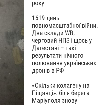
року
1619 день
повномасштабної війни.
Два склади WB,
черговий НПЗ і щось у
Дагестані – такі
результати нічного
полювання українських
дронів в РФ
«Скільки колагену на
Піщанці»: біля берега
Маріуполя знову