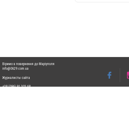
Віримо в повернення до Маріуполя
info@0629.com.ua
Журналисты сайта
+38 (096) 91 303 68
Допускається цитування матеріалів без отримання попередньої згоди 0629.com.ua за
пошукових систем гіперпосилання на цитовані статті не нижче другого абзацу в тек
Матеріали з плашками "Новини компаній", "Промо", "Партнерський матеріал", "Партнер
Реклама на сайті
Ф