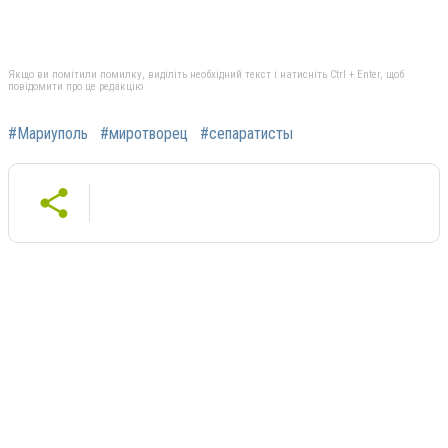
Якщо ви помітили помилку, виділіть необхідний текст і натисніть Ctrl + Enter, щоб
повідомити про це редакцію
#Мариуполь
#миротворец
#сепаратисты