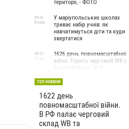
території, - ФОТО
У маріупольських школах
09:35
Вчора
триває набір учнів: як
навчатимуться діти та куди
звертатися
1626 день повномасштабної
08:55
Вчора
війни. Горить черговий WB у
Єкатеринбурзі. ЗСУ
атакували військові цілі у
Маріуполі
ТОП НОВИНИ
1622 день
повномасштабної війни.
В РФ палає черговий
склад WB та