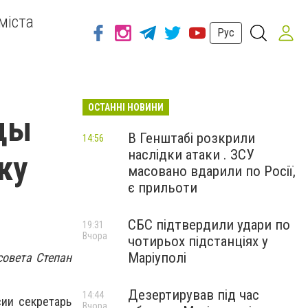
міста
Рус
ОСТАННІ НОВИНИ
цы
В Генштабі розкрили
14:56
наслідки атаки . ЗСУ
ку
масовано вдарили по Росії,
є прильоти
СБС підтвердили удари по
19:31
Вчора
чотирьох підстанціях у
Маріуполі
совета Степан
Дезертирував під час
14:44
ии секретарь
Вчора