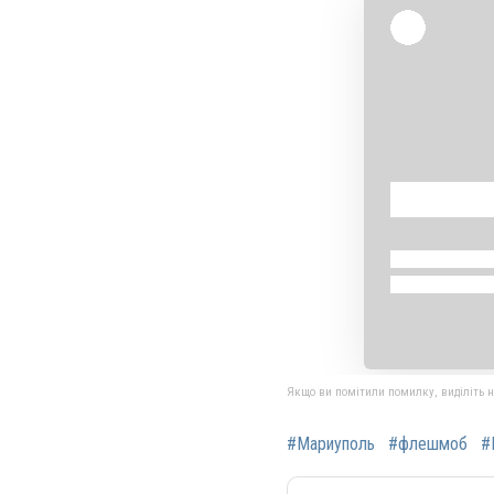
Якщо ви помітили помилку, виділіть нео
#Мариуполь
#флешмоб
#