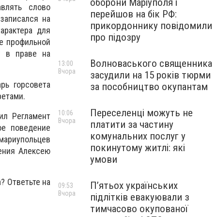
оборони Маріуполя і
авлять слово
перейшов на бік РФ:
записался на
прикордоннику повідомили
арактера для
про підозру
ие профильной
у в праве на
Волноваського священника
13:00
Вчора
засудили на 15 років тюрми
рь горсовета
за пособництво окупантам
ретами.
Переселенці можуть не
10:06
шил
Регламент
Вчора
платити за частину
ое поведение
комунальних послуг у
мариупольцев
покинутому житлі: які
ения Алексею
умови
? Ответьте на
П’ятьох українських
09:53
Вчора
підлітків евакуювали з
тимчасово окупованої