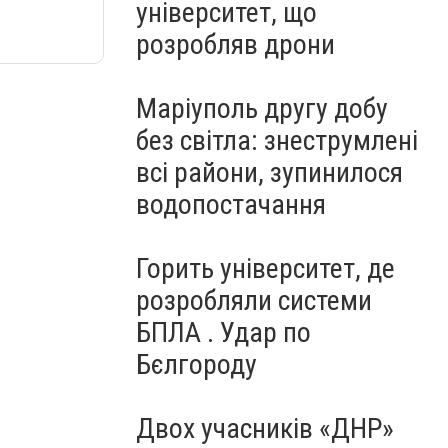
університет, що
розробляв дрони
Маріуполь другу добу
без світла: знеструмлені
всі райони, зупинилося
водопостачання
Горить університет, де
розробляли системи
БПЛА . Удар по
Бєлгороду
Двох учасників «ДНР»