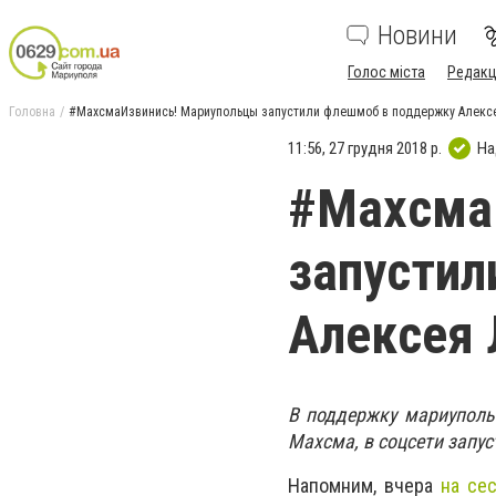
Новини
Голос міста
Редакц
Головна
#МахсмаИзвинись! Мариупольцы запустили флешмоб в поддержку Алекс
11:56, 27 грудня 2018 р.
На
#Махсма
запустил
Алексея 
В поддержку мариупольц
Махсма, в соцсети запу
Напомним, вчера
на се