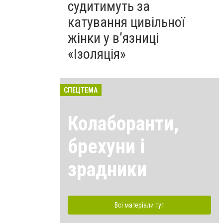
судитимуть за
катування цивільної
жінки у в’язниці
«Ізоляція»
СПЕЦТЕМА
Колаборанти,
брехуни і
зрадники
Всі матеріали тут