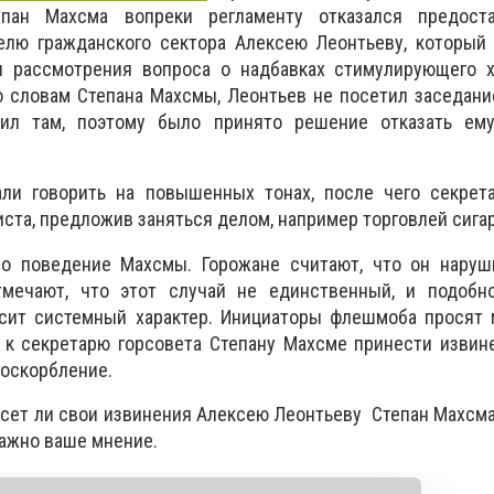
епан Махсма вопреки регламенту отказался предост
елю гражданского сектора Алексею Леонтьеву, который 
 рассмотрения вопроса о надбавках стимулирующего х
о словам Степана Махсмы, Леонтьев не посетил заседан
ил там, поэтому было принято решение отказать ем
ли говорить на повышенных тонах, после чего секрета
иста, предложив заняться делом, например торговлей сига
ло поведение Махсмы. Горожане считают, что он нару
тмечают, что этот случай не единственный, и подобн
осит системный характер. Инициаторы флешмоба просят 
 к секретарю горсовета Степану Махсме принести извин
 оскорбление.
несет ли свои извинения Алексею Леонтьеву Степан Махсма
важно ваше мнение.