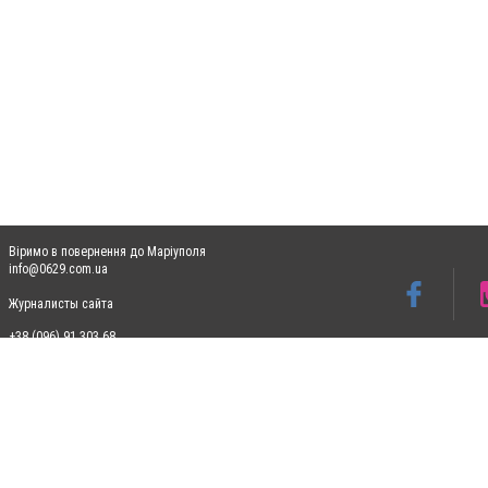
Віримо в повернення до Маріуполя
info@0629.com.ua
Журналисты сайта
+38 (096) 91 303 68
Допускається цитування матеріалів без отримання попередньої згоди 0629.com.ua за
пошукових систем гіперпосилання на цитовані статті не нижче другого абзацу в тек
Матеріали з плашками "Новини компаній", "Промо", "Партнерський матеріал", "Партнер
Реклама на сайті
Ф