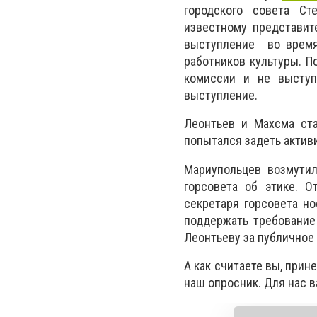
городского совета Ст
известному представит
выступление во время
работников культуры. П
комиссии и не выступ
выступление.
Леонтьев и Махсма ста
попытался задеть актив
Мариупольцев возмути
горсовета об этике. О
секретаря горсовета н
поддержать требование
Леонтьеву за публичное
А как считаете вы, при
наш опросник. Для нас 