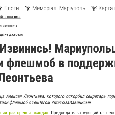
Блоги
Меморіал. Маріуполь
Карта 
ійна політика
ея Леонтьева
дійне джерело
Извинись! Мариуполь
и флешмоб в поддерж
Леонтьева
а Алексея Леонтьева, которого оскорбил секретарь гор
стили флешмоб с хештегом #МахсмаИзвинись!!!
ссии разгорелся скандал
.
Председательствующий на сесс