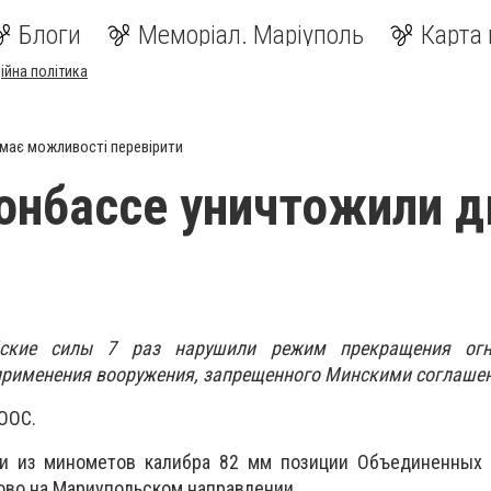
Блоги
Меморіал. Маріуполь
Карта 
ійна політика
має можливості перевірити
онбассе уничтожили д
в
йские силы 7 раз нарушили режим прекращения огн
применения вооружения, запрещенного Минскими соглаше
ООС.
и из минометов калибра 82 мм позиции Объединенных 
тово на Мариупольском направлении.