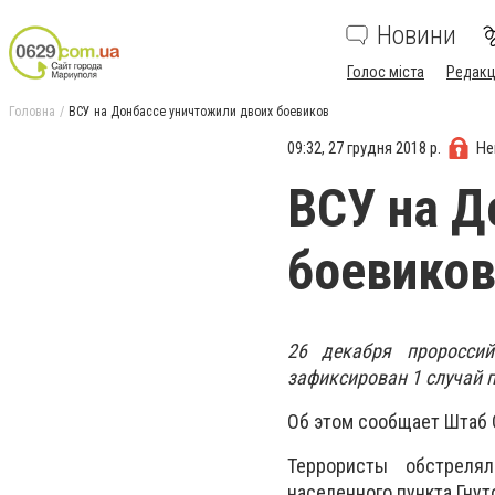
Новини
Голос міста
Редакц
Головна
ВСУ на Донбассе уничтожили двоих боевиков
09:32, 27 грудня 2018 р.
Не
ВСУ на Д
боевико
26 декабря проросси
зафиксирован 1 случай 
Об этом сообщает Штаб 
Террористы обстрелял
населенного пункта Гну