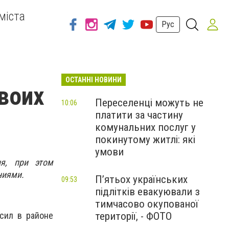
міста
Рус
ОСТАННІ НОВИНИ
воих
Переселенці можуть не
10:06
платити за частину
комунальних послуг у
покинутому житлі: які
умови
я, при этом
ниями.
П’ятьох українських
09:53
підлітків евакуювали з
тимчасово окупованої
території, - ФОТО
сил в районе