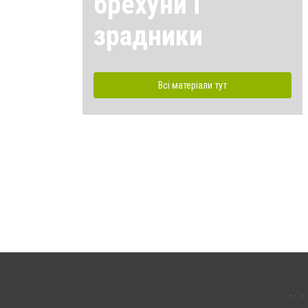
брехуни і
зрадники
Всі матеріали тут