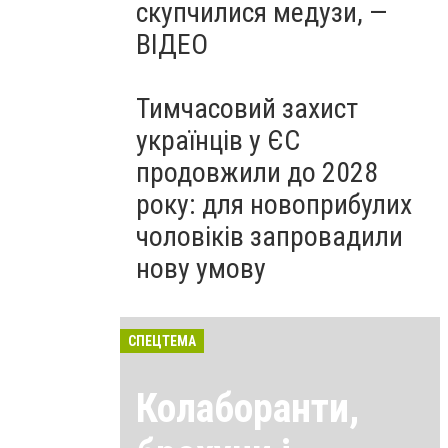
скупчилися медузи, —
ВІДЕО
Тимчасовий захист
українців у ЄС
продовжили до 2028
року: для новоприбулих
чоловіків запровадили
нову умову
СПЕЦТЕМА
Колаборанти,