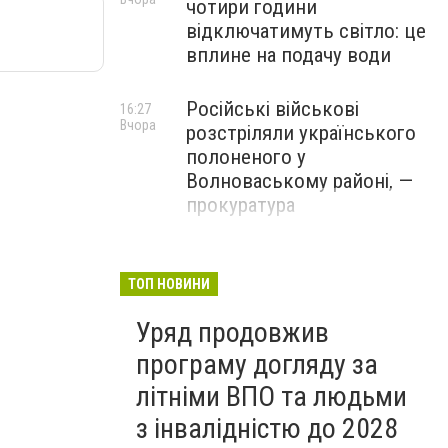
чотири години
відключатимуть світло: це
вплине на подачу води
Російські військові
16:27
Вчора
розстріляли українського
полоненого у
Волноваському районі, —
прокуратура
У Маріуполі окупаційна
16:06
Вчора
адміністрація оскаржує
ТОП НОВИНИ
визнане російськими
Уряд продовжив
судами право власності на
житло
програму догляду за
літніми ВПО та людьми
з інвалідністю до 2028