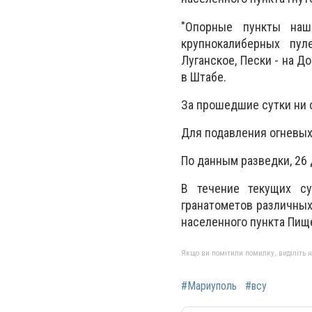
"Опорные пункты наш
крупнокалиберных пул
Луганское, Пески - на Д
в Штабе.
За прошедшие сутки ни 
Для подавления огневых
По данным разведки, 26
В течение текущих су
гранатометов различных
населенного пункта Пищ
Якщо ви помітили помилку, виділіть нео
#Мариуполь
#всу