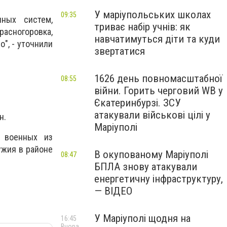
У маріупольських школах
09:35
ных систем,
триває набір учнів: як
асногоровка,
навчатимуться діти та куди
о", - уточнили
звертатися
1626 день повномасштабної
08:55
війни. Горить черговий WB у
Єкатеринбурзі. ЗСУ
атакували військові цілі у
н.
Маріуполі
х военных из
ужия в районе
В окупованому Маріуполі
08:47
БПЛА знову атакували
енергетичну інфраструктуру,
— ВІДЕО
У Маріуполі щодня на
16:45
Вчора