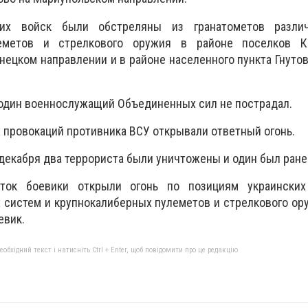
их войск были обстреляны из гранатометов различ
еметов и стрелкового оружия в районе поселков Кр
онецком направлении и в районе населенного пункта Гнутов
один военнослужащий Объединенных сил не пострадал.
 провокаций противника ВСУ открывали ответный огонь.
 декабря два террориста были уничтожены и один был ране
ток боевики открыли огонь по позициям украински
 систем и крупнокалиберных пулеметов и стрелкового ор
евик.
бхідний текст і натисніть Ctrl + Enter, щоб повідомити про це редакцію