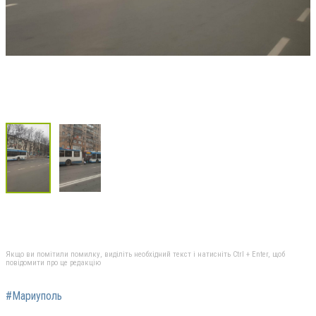
Якщо ви помітили помилку, виділіть необхідний текст і натисніть Ctrl + Enter, щоб
повідомити про це редакцію
#Мариуполь