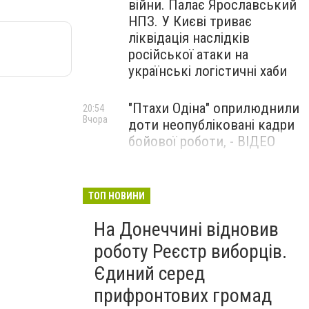
війни. Палає Ярославський
НПЗ. У Києві триває
ліквідація наслідків
російської атаки на
українські логістичні хаби
"Птахи Одіна" оприлюднили
20:54
Вчора
доти неопубліковані кадри
бойової роботи, - ВІДЕО
Маріуполець Андрій
17:15
Вчора
Бєдняков зіграє тата
ТОП НОВИНИ
Петрика П’яточкина у
На Донеччині відновив
новому українському
фільмі, - ФОТО
роботу Реєстр виборців.
Єдиний серед
прифронтових громад