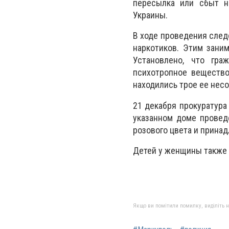
пересылка или сбыт н
Украины.
В ходе проведения след
наркотиков. Этим зани
Установлено, что гра
психотропное вещество 
находились трое ее нес
21 декабря прокуратура
указанном доме провед
розового цвета и прина
Детей у женщины также 
Якщо ви помітили помилку, виділіть нео