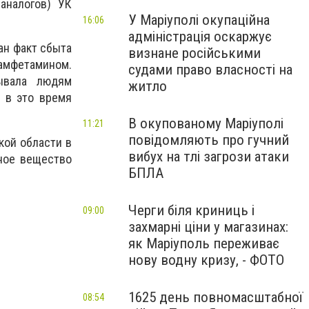
аналогов) УК
У Маріуполі окупаційна
16:06
адміністрація оскаржує
ан факт сбыта
визнане російськими
 амфетамином.
судами право власності на
бывала людям
житло
е в это время
В окупованому Маріуполі
11:21
повідомляють про гучний
кой области в
вибух на тлі загрози атаки
зное вещество
БПЛА
Черги біля криниць і
09:00
захмарні ціни у магазинах:
як Маріуполь переживає
нову водну кризу, - ФОТО
1625 день повномасштабної
08:54