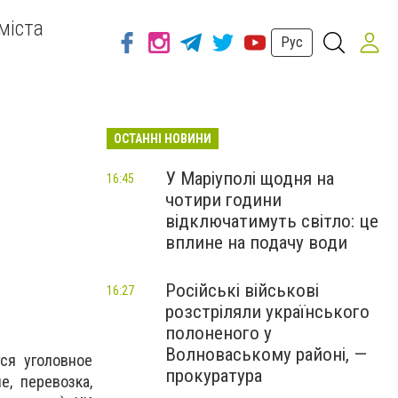
міста
Рус
ОСТАННІ НОВИНИ
У Маріуполі щодня на
16:45
чотири години
відключатимуть світло: це
вплине на подачу води
Російські військові
16:27
розстріляли українського
полоненого у
Волноваському районі, —
ся уголовное
прокуратура
е, перевозка,