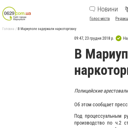
Новини
Голос міста
Редакц
Головна
В Мариуполе задержали наркоторговку
09:47, 23 грудня 2018 р.
На
В Мариуп
наркотор
Полицейские арестовали
Об этом сообщает пресс
Под процессуальным ру
производство по ч.2 ст