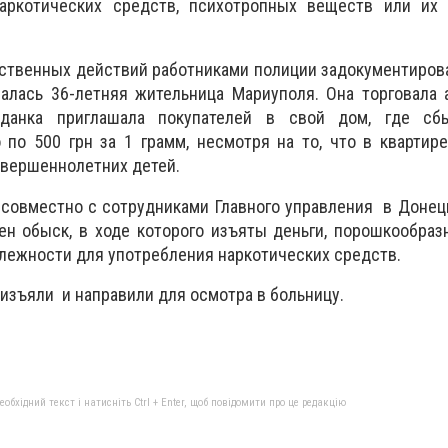
аркотических средств, психотропных веществ или их 
ственных действий работниками полиции задокументиров
малась 36-летняя жительница Мариуполя. Она торговала
жданка приглашала покупателей в свой дом, где с
по 500 грн за 1 грамм, несмотря на то, что в квартир
овершеннолетних детей.
 совместно с сотрудниками Главного управления в Донец
ен обыск, в ходе которого изъяты деньги, порошкообра
длежности для употребления наркотических средств.
изъяли и направили для осмотра в больницу.
бхідний текст і натисніть Ctrl + Enter, щоб повідомити про це редакцію