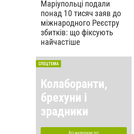
Маріупольці подали
понад 10 тисяч заяв до
міжнародного Реєстру
збитків: що фіксують
найчастіше
СПЕЦТЕМА
Колаборанти,
брехуни і
зрадники
Всі матеріали тут