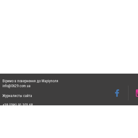
Віримо в повернення до Маріуполя
info@0629.com.ua
Журналисты сайта
+38 (096) 91 303 68
Допускається цитування матеріалів без отримання попередньої згоди 0629.com.ua за
пошукових систем гіперпосилання на цитовані статті не нижче другого абзацу в тек
Матеріали з плашками "Новини компаній", "Промо", "Партнерський матеріал", "Партнер