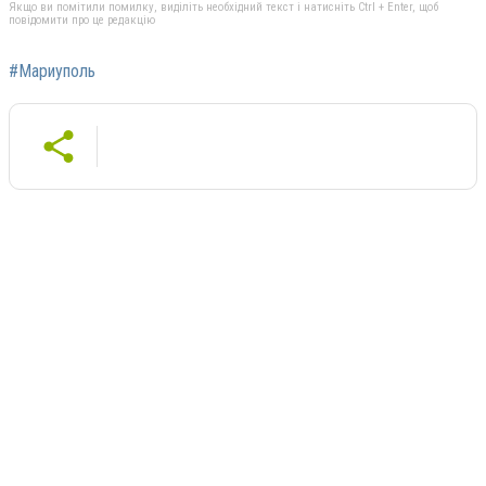
Якщо ви помітили помилку, виділіть необхідний текст і натисніть Ctrl + Enter, щоб
повідомити про це редакцію
#Мариуполь