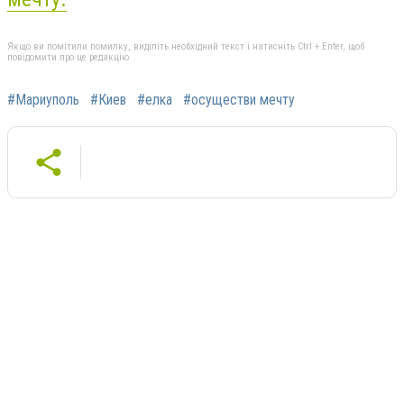
Якщо ви помітили помилку, виділіть необхідний текст і натисніть Ctrl + Enter, щоб
повідомити про це редакцію
#Мариуполь
#Киев
#елка
#осуществи мечту