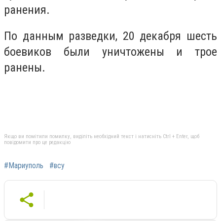
ранения.
По данным разведки, 20 декабря шесть
боевиков были уничтожены и трое
ранены.
Якщо ви помітили помилку, виділіть необхідний текст і натисніть Ctrl + Enter, щоб
повідомити про це редакцію
#Мариуполь
#всу