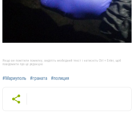
Якщо ви помітили помилку, виділіть необхідний текст і натисніть Ctrl + Enter, щоб
повідомити про це редакцію
#Мариуполь
#граната
#полиция