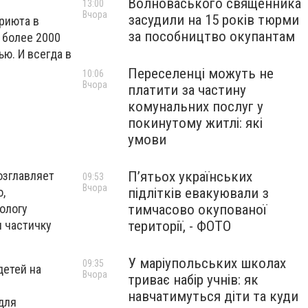
Волноваського священника
13:00
Вчора
засудили на 15 років тюрми
приюта в
за пособництво окупантам
 более 2000
ью. И всегда в
Переселенці можуть не
10:06
Вчора
платити за частину
комунальних послуг у
покинутому житлі: які
умови
озглавляет
П’ятьох українських
09:53
Вчора
,
підлітків евакуювали з
ологу
тимчасово окупованої
я частичку
території, - ФОТО
У маріупольських школах
09:35
детей на
Вчора
триває набір учнів: як
навчатимуться діти та куди
для