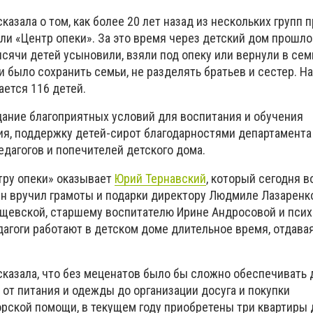
азала о том, как более 20 лет назад из нескольких групп 
ли «Центр опеки». За это время через детский дом прошло
ысячи детей усыновили, взяли под опеку или вернули в сем
 было сохранить семьи, не разделять братьев и сестер. На
ается 116 детей.
дание благоприятных условий для воспитания и обучения
я, поддержку детей-сирот благодарностями департамента
дагогов и попечителей детского дома.
тру опеки» оказывает
Юрий Тернавский
, который сегодня в
Он вручил грамоты и подарки директору Людмиле Лазаренко
щевской, старшему воспитателю Ирине Андросовой и псих
агоги работают в детском доме длительное время, отдава
казала, что без меценатов было бы сложно обеспечивать 
от питания и одежды до организации досуга и покупки
орской помощи, в текущем году приобретены три квартиры 