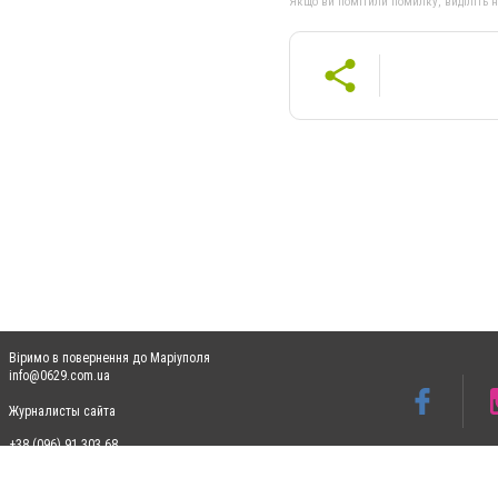
Якщо ви помітили помилку, виділіть нео
Віримо в повернення до Маріуполя
info@0629.com.ua
Журналисты сайта
+38 (096) 91 303 68
Допускається цитування матеріалів без отримання попередньої згоди 0629.com.ua за