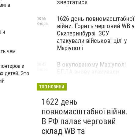
звертатися
мила
1626 день повномасштабної
08:55
Вчора
війни. Горить черговий WB у
 и
Єкатеринбурзі. ЗСУ
.
атакували військові цілі у
Маріуполі
сть чем
В окупованому Маріуполі
08:47
лонтеров и
Вчора
БПЛА знову атакували
х детей. Это
енергетичну інфраструктуру,
ий
— ВІДЕО
ТОП НОВИНИ
1622 день
повномасштабної війни.
В РФ палає черговий
склад WB та