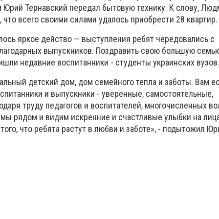
 Юрий Тернавский передал бытовую технику. К слову, Люд
 что всего своими силами удалось приобрести 28 квартир.
лось яркое действо — выступления ребят чередовались с
лагодарных выпускников. Поздравить свою большую семью
ишли недавние воспитанники - студенты украинских вузов
кальный детский дом, дом семейного тепла и заботы. Вам е
оспитанники и выпускники - уверенные, самостоятельные,
одаря труду педагогов и воспитателей, многочисленных во
 мы рядом и видим искренние и счастливые улыбки на лица
того, что ребята растут в любви и заботе», - подытожил Юр