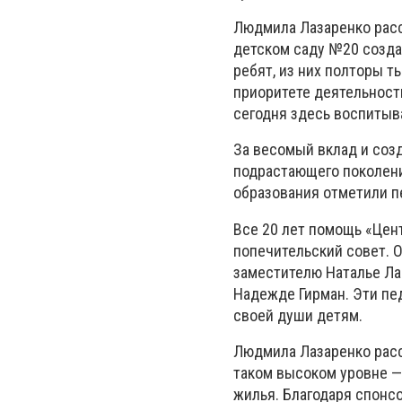
Людмила Лазаренко расск
детском саду №20 созда
ребят, из них полторы т
приоритете деятельности
сегодня здесь воспитыв
За весомый вклад и соз
подрастающего поколени
образования отметили пе
Все 20 лет помощь «Цен
попечительский совет. 
заместителю Наталье Ла
Надежде Гирман. Эти пед
своей души детям.
Людмила Лазаренко расс
таком высоком уровне — 
жилья. Благодаря спонс