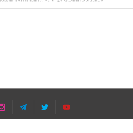
бхідний текст і натисніть Ctrl + Enter, щоб повідомити про це редакцію
 умови розміщення в тексті обов'язкового посилання на 0629.com.ua - Сайт міста Мар