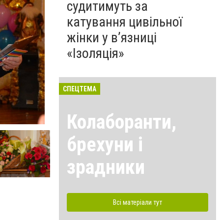
судитимуть за
катування цивільної
жінки у в’язниці
«Ізоляція»
СПЕЦТЕМА
Колаборанти,
брехуни і
зрадники
Всі матеріали тут