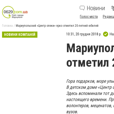
Новини
Голос міста
Редакц
Головна
Мариупольский «Центр опеки» ярко отметил 20-летний юбилей
10:31, 20 грудня 2018 р.
На
НОВИНИ КОМПАНІЙ
Мариупол
отметил 
Гора подарков, море ул
В детском доме «Центр 
Здесь вспоминали тот до
настоящего времени. При
волонтеров, меценатов, 
вузов.