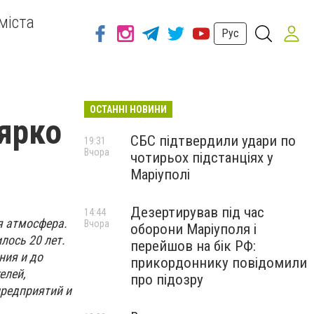
міста
Рус
ОСТАННІ НОВИНИ
ярко
СБС підтвердили удари по
19:31
Вчора
чотирьох підстанціях у
Маріуполі
Дезертирував під час
14:44
я атмосфера.
Вчора
оборони Маріуполя і
лось 20 лет.
перейшов на бік РФ:
ния и до
прикордоннику повідомили
елей,
про підозру
предприятий и