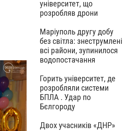
університет, що
розробляв дрони
Маріуполь другу добу
без світла: знеструмлені
всі райони, зупинилося
водопостачання
Горить університет, де
розробляли системи
БПЛА . Удар по
Бєлгороду
Двох учасників «ДНР»