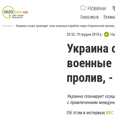
Новини
Голос міста
Редакц
Головна
Украина снова проведет свои военные корабли через Керченский пролив,
20:52, 19 грудня 2018 р.
На
Украина 
военные 
пролив, 
Украина планирует осущ
с привлечением междун
Об этом в интервью
ВВС 