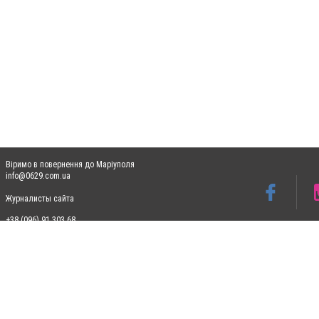
Віримо в повернення до Маріуполя
info@0629.com.ua
Журналисты сайта
+38 (096) 91 303 68
Допускається цитування матеріалів без отримання попередньої згоди 0629.com.ua за
пошукових систем гіперпосилання на цитовані статті не нижче другого абзацу в тек
Матеріали з плашками "Новини компаній", "Промо", "Партнерський матеріал", "Партнер
Реклама на сайті
Ф