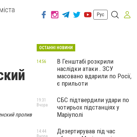
міста
Рус
ОСТАННІ НОВИНИ
В Генштабі розкрили
14:56
наслідки атаки . ЗСУ
ский
масовано вдарили по Росії,
є прильоти
СБС підтвердили удари по
19:31
Вчора
чотирьох підстанціях у
Маріуполі
енский пролив
Дезертирував під час
14:44
Вчора