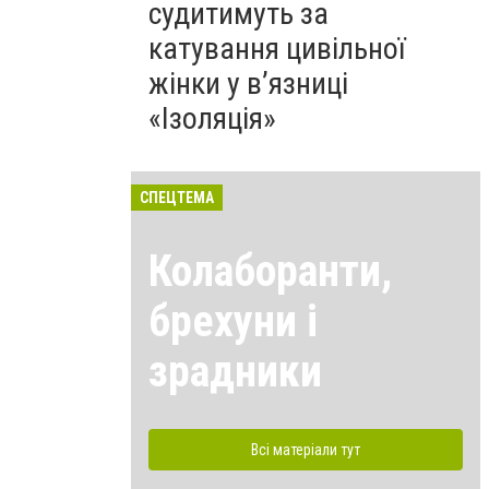
судитимуть за
катування цивільної
жінки у в’язниці
«Ізоляція»
СПЕЦТЕМА
Колаборанти,
брехуни і
зрадники
Всі матеріали тут