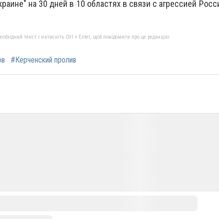
раине" на 30 дней в 10 областях в связи с агрессией Росс
бхідний текст і натисніть Ctrl + Enter, щоб повідомити про це редакцію
ов
#Керченский пролив