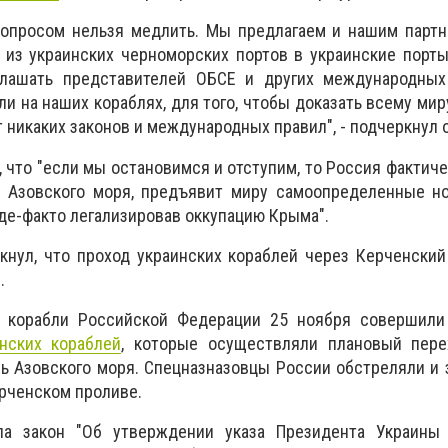
 вопросом нельзя медлить. Мы предлагаем и нашим парт
 из украинских черноморских портов в украинские порт
лашать представителей ОБСЕ и других международных 
и на наших кораблях, для того, чтобы доказать всему миру
 никаких законов и международных правил", - подчеркнул о
, что "если мы остановимся и отступим, то Россия фактич
у Азовского моря, предъявит миру самоопределенные н
 де-факто легализировав оккупацию Крыма".
нул, что проход украинских кораблей через Керченский
.
е корабли Российской Федерации 25 ноября совершил
нских кораблей
, которые осуществляли плановый пере
ь Азовского моря. Спецназназовцы России обстреляли и 
ерченском проливе.
ла закон "Об утверждении указа Президента Украины