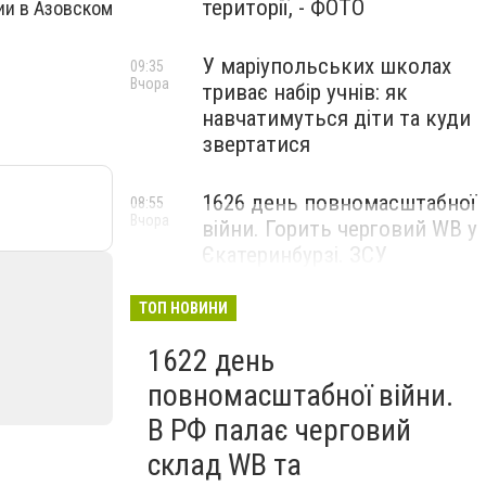
території, - ФОТО
ии в Азовском
У маріупольських школах
09:35
Вчора
триває набір учнів: як
навчатимуться діти та куди
звертатися
1626 день повномасштабної
08:55
Вчора
війни. Горить черговий WB у
Єкатеринбурзі. ЗСУ
атакували військові цілі у
Маріуполі
ТОП НОВИНИ
1622 день
повномасштабної війни.
В РФ палає черговий
склад WB та