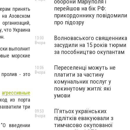
оборони Маріуполя і
перейшов на бік РФ:
нерам принять
прикордоннику повідомили
ы на Азовском
про підозру
организаций,
, что Украина
н.
Волноваського священника
13:00
Вчора
засудили на 15 років тюрми
ески выполнит
за пособництво окупантам
овые морские
Переселенці можуть не
10:06
Вчора
 пролив - это
платити за частину
комунальних послуг у
покинутому житлі: які
и
агрессивные
умови
ход из порта
захватили три
П’ятьох українських
09:53
Вчора
підлітків евакуювали з
тимчасово окупованої
 "О введении