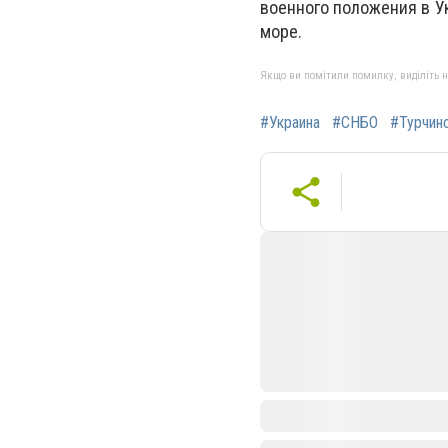
военного положения в Ук
море.
Якщо ви помітили помилку, виділіть нео
#Украина
#СНБО
#Турчин