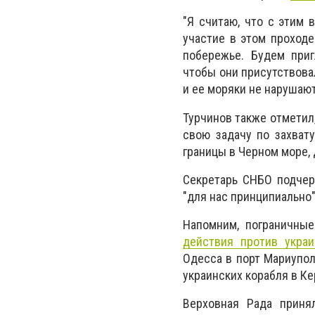
"Я считаю, что с этим
участие в этом проходе
побережье. Будем приг
чтобы они присутствовал
и ее моряки не нарушают
Турчинов также отметил
свою задачу по захват
границы в Черном море,
Секретарь СНБО подчерк
"для нас принципиально"
Напомним, пограничны
действия против украи
Одесса в порт Мариупол
украинских корабля в К
Верховная Рада приня