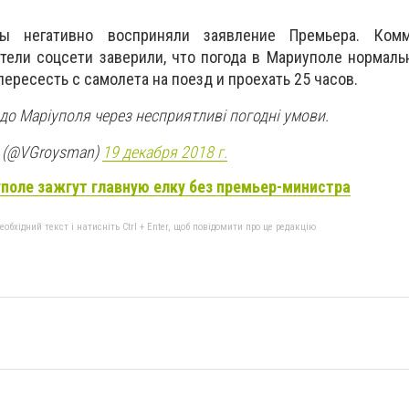
цы негативно восприняли заявление Премьера. Комм
тели соцсети заверили, что погода в Мариуполе нормаль
пересесть с самолета на поезд и проехать 25 часов.
 до Маріуполя через несприятливі погодні умови.
n (@VGroysman)
19 декабря 2018 г.
поле зажгут главную елку без премьер-министра
бхідний текст і натисніть Ctrl + Enter, щоб повідомити про це редакцію