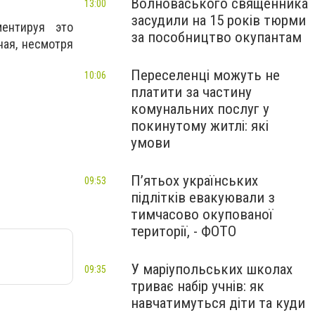
Волноваського священника
13:00
засудили на 15 років тюрми
ентируя это
за пособництво окупантам
ная, несмотря
Переселенці можуть не
10:06
платити за частину
комунальних послуг у
покинутому житлі: які
умови
П’ятьох українських
09:53
підлітків евакуювали з
тимчасово окупованої
території, - ФОТО
У маріупольських школах
09:35
триває набір учнів: як
навчатимуться діти та куди