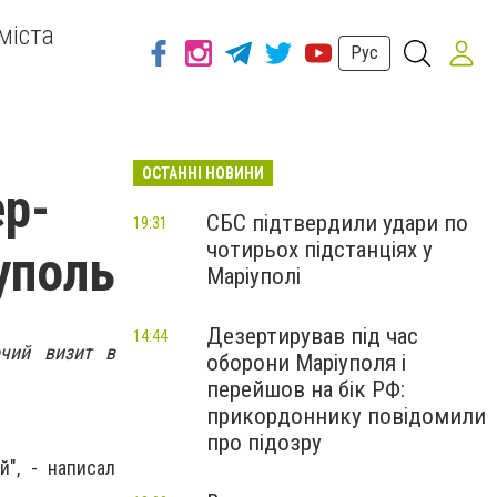
міста
Рус
ОСТАННІ НОВИНИ
ер-
СБС підтвердили удари по
19:31
чотирьох підстанціях у
уполь
Маріуполі
Дезертирував під час
14:44
очий визит в
оборони Маріуполя і
перейшов на бік РФ:
прикордоннику повідомили
про підозру
", - написал