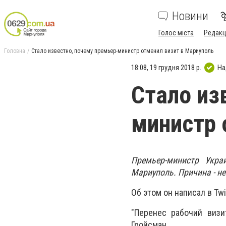
Новини
Голос міста
Редакц
Головна
Стало известно, почему премьер-министр отменил визит в Мариуполь
18:08, 19 грудня 2018 р.
На
Стало из
министр 
Премьер-министр Укра
Мариуполь. Причина - н
Об этом он написал в Twit
"Перенес рабочий визи
Гройсман.