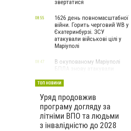
звертатися
1626 день повномасштабної
08:55
війни. Горить черговий WB у
Єкатеринбурзі. ЗСУ
атакували військові цілі у
Маріуполі
В окупованому Маріуполі
08:47
БПЛА знову атакували
енергетичну інфраструктуру,
— ВІДЕО
ТОП НОВИНИ
Уряд продовжив
програму догляду за
літніми ВПО та людьми
з інвалідністю до 2028