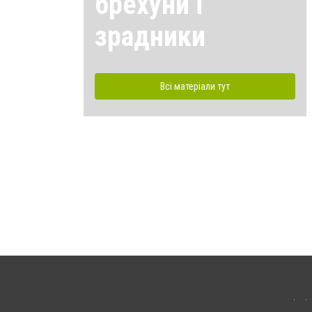
брехуни і
зрадники
Всі матеріали тут