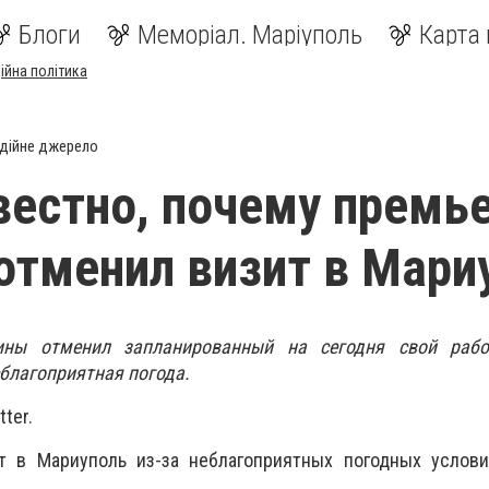
Блоги
Меморіал. Маріуполь
Карта 
ійна політика
дійне джерело
вестно, почему премь
отменил визит в Мари
ины отменил запланированный на сегодня свой раб
еблагоприятная погода.
ter.
т в Мариуполь из-за неблагоприятных погодных условий