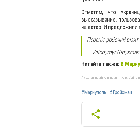
Отметим, что украин
высказывание, пользова
на ветер. И предложили 
Переніс робочий візит
— Volodymyr Groysma
Читайте также:
В Мариу
Якщо ви помітили помилку, виділіть нео
#Мариуполь
#Гройсман