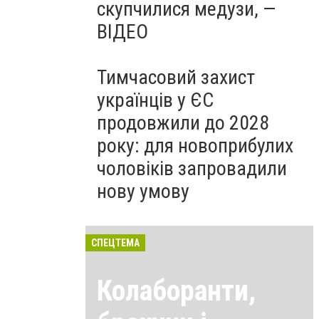
скупчилися медузи, —
ВІДЕО
Тимчасовий захист
українців у ЄС
продовжили до 2028
року: для новоприбулих
чоловіків запровадили
нову умову
СПЕЦТЕМА
Колаборанти,