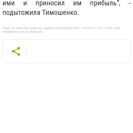
ими и приносил им прибыль", -
подытожила Тимошенко.
Якщо ви помітили помилку, виділіть необхідний текст і натисніть Ctrl + Enter, щоб
повідомити про це редакцію