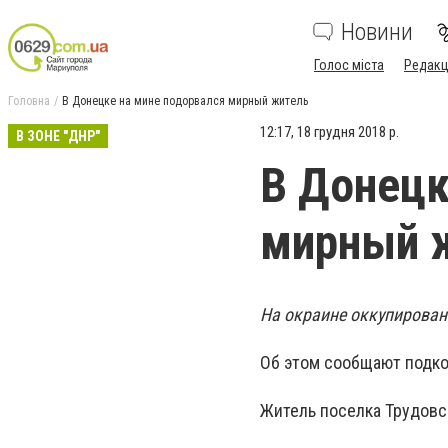
Новини
Голос міста
Редакц
Головна
В Донецке на мине подорвался мирный житель
12:17, 18 грудня 2018 р.
В ЗОНЕ "ДНР"
В Донецк
мирный 
На окраине оккупирован
Об этом сообщают подк
Житель поселка Трудовс