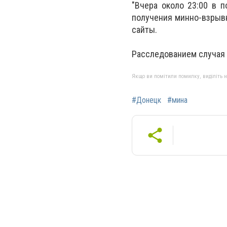
"Вчера около 23:00 в 
получения минно-взрывн
сайты.
Расследованием случая б
Якщо ви помітили помилку, виділіть нео
#Донецк
#мина