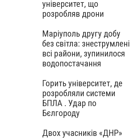
університет, що
розробляв дрони
Маріуполь другу добу
без світла: знеструмлені
всі райони, зупинилося
водопостачання
Горить університет, де
розробляли системи
БПЛА . Удар по
Бєлгороду
Двох учасників «ДНР»