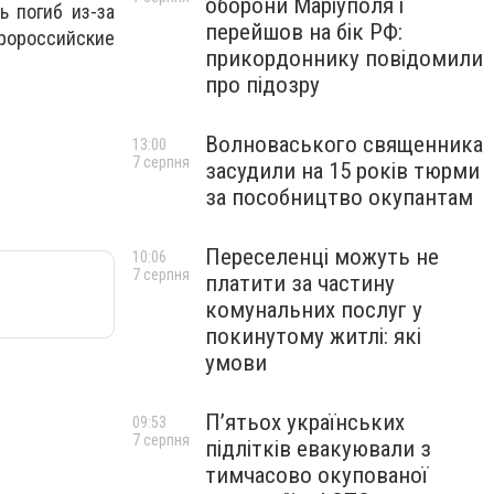
оборони Маріуполя і
ь погиб из-за
перейшов на бік РФ:
пророссийские
прикордоннику повідомили
про підозру
Волноваського священника
13:00
7 серпня
засудили на 15 років тюрми
за пособництво окупантам
Переселенці можуть не
10:06
7 серпня
платити за частину
комунальних послуг у
покинутому житлі: які
умови
П’ятьох українських
09:53
7 серпня
підлітків евакуювали з
тимчасово окупованої