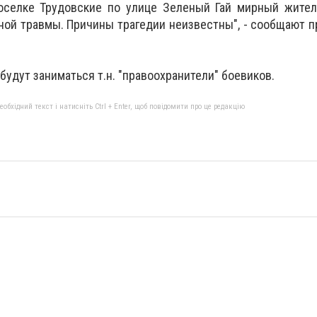
поселке Трудовские по улице Зеленый Гай мирный жител
ой травмы. Причины трагедии неизвестны", - сообщают 
удут заниматься т.н. "правоохранители" боевиков.
бхідний текст і натисніть Ctrl + Enter, щоб повідомити про це редакцію