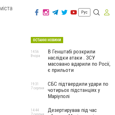
міста
Рус
ОСТАННІ НОВИНИ
В Генштабі розкрили
14:56
Вчора
наслідки атаки . ЗСУ
масовано вдарили по Росії,
є прильоти
СБС підтвердили удари по
19:31
7 серпня
чотирьох підстанціях у
Маріуполі
Дезертирував під час
14:44
7 серпня