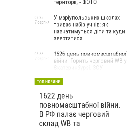
території, - ФОТО
У маріупольських школах
09:35
7 серпня
триває набір учнів: як
навчатимуться діти та куди
звертатися
1626 день повномасштабної
08:55
7 серпня
війни. Горить черговий WB у
Єкатеринбурзі. ЗСУ
атакували військові цілі у
Маріуполі
ТОП НОВИНИ
1622 день
повномасштабної війни.
В РФ палає черговий
склад WB та