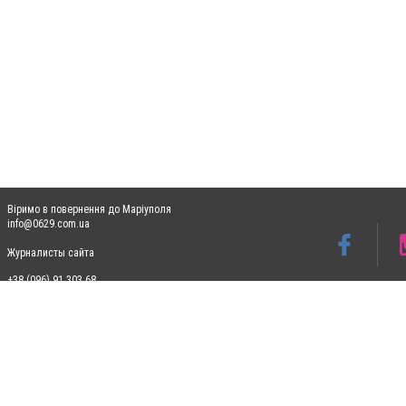
Віримо в повернення до Маріуполя
info@0629.com.ua
Журналисты сайта
+38 (096) 91 303 68
Допускається цитування матеріалів без отримання попередньої згоди 0629.com.ua за
пошукових систем гіперпосилання на цитовані статті не нижче другого абзацу в тек
Матеріали з плашками "Новини компаній", "Промо", "Партнерський матеріал", "Партнер
Реклама на сайті
Ф