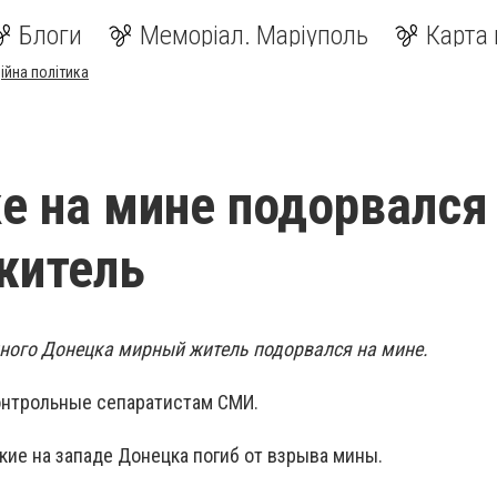
Блоги
Меморіал. Маріуполь
Карта 
ійна політика
е на мине подорвался
житель
ного Донецка мирный житель подорвался на мине.
онтрольные сепаратистам СМИ.
кие на западе Донецка погиб от взрыва мины.