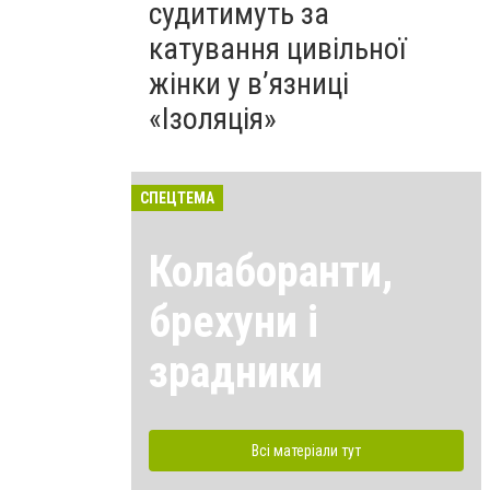
судитимуть за
катування цивільної
жінки у в’язниці
«Ізоляція»
СПЕЦТЕМА
Колаборанти,
брехуни і
зрадники
Всі матеріали тут