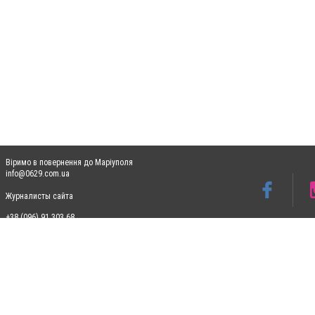
Віримо в повернення до Маріуполя
info@0629.com.ua
Журналисты сайта
+38 (096) 91 303 68
Допускається цитування матеріалів без отримання попередньої згоди 0629.com.ua за
пошукових систем гіперпосилання на цитовані статті не нижче другого абзацу в тек
Матеріали з плашками "Новини компаній", "Промо", "Партнерський матеріал", "Партнер
Реклама на сайті
Ф