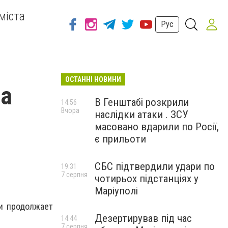
міста
Рус
ОСТАННІ НОВИНИ
ца
В Генштабі розкрили
14:56
Вчора
наслідки атаки . ЗСУ
масовано вдарили по Росії,
є прильоти
СБС підтвердили удари по
19:31
7 серпня
чотирьох підстанціях у
Маріуполі
и продолжает
Дезертирував під час
14:44
7 серпня