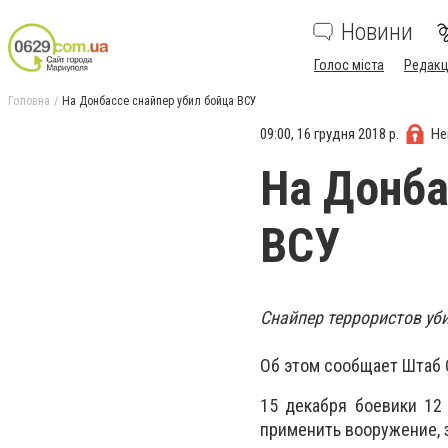
Новини
Голос міста
Редакц
Головна
На Донбассе снайпер убил бойца ВСУ
09:00, 16 грудня 2018 р.
Не
На Донба
ВСУ
Снайпер террористов уб
Об этом сообщает Штаб 
15 декабря боевики 12
применить вооружение,