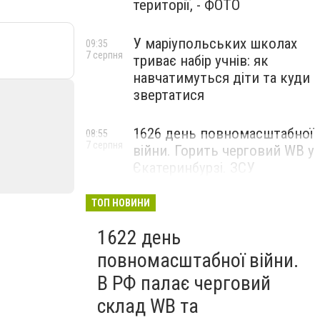
території, - ФОТО
У маріупольських школах
09:35
7 серпня
триває набір учнів: як
навчатимуться діти та куди
звертатися
1626 день повномасштабної
08:55
7 серпня
війни. Горить черговий WB у
Єкатеринбурзі. ЗСУ
атакували військові цілі у
Маріуполі
ТОП НОВИНИ
1622 день
повномасштабної війни.
В РФ палає черговий
склад WB та