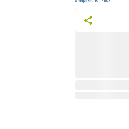
#Мариуполь
#всу