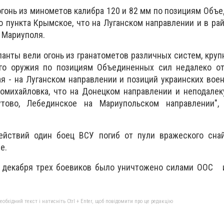
гонь из минометов калибра 120 и 82 мм по позициям Объ
о пункта Крымское, что на Луганском направлении и в ра
о Мариуполя.
панты вели огонь из гранатометов различных систем, кру
го оружия по позициям Объединенных сил недалеко от
ая - на Луганском направлении и позиций украинских вое
вомихайловка, что на Донецком направлении и неподале
утово, Лебединское на Мариупольском направлении",
ействий один боец ВСУ погиб от пули вражеского снай
е.
 декабря трех боевиков было уничтожено силами ООС 
бхідний текст і натисніть Ctrl + Enter, щоб повідомити про це редакцію