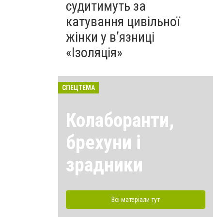
судитимуть за
катування цивільної
жінки у в’язниці
«Ізоляція»
СПЕЦТЕМА
Колаборанти,
брехуни і
зрадники
Всі матеріали тут