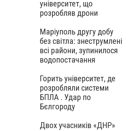
університет, що
розробляв дрони
Маріуполь другу добу
без світла: знеструмлені
всі райони, зупинилося
водопостачання
Горить університет, де
розробляли системи
БПЛА . Удар по
Бєлгороду
Двох учасників «ДНР»