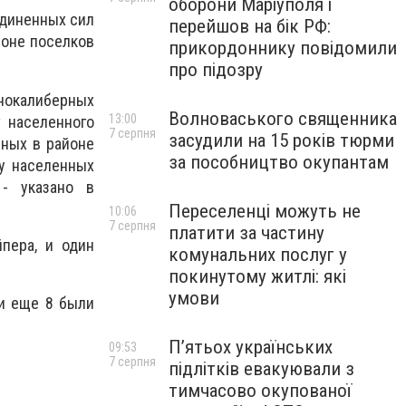
оборони Маріуполя і
единенных сил
перейшов на бік РФ:
йоне поселков
прикордоннику повідомили
про підозру
пнокалиберных
Волноваського священника
13:00
 населенного
7 серпня
засудили на 15 років тюрми
нных в районе
за пособництво окупантам
ку населенных
 - указано в
Переселенці можуть не
10:06
7 серпня
платити за частину
пера, и один
комунальних послуг у
покинутому житлі: які
умови
и еще 8 были
П’ятьох українських
09:53
7 серпня
підлітків евакуювали з
тимчасово окупованої