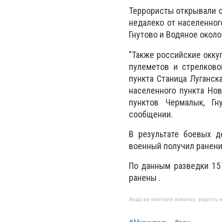
Террористы открывали о
недалеко от населенног
Гнутово и Водяное окол
"Также российские окку
пулеметов и стрелково
пункта Станица Луганск
населенного пункта Но
пунктов Чермалык, Гн
сообщении.
В результате боевых д
военный получил ранени
По данным разведки 15
ранены .
Якщо ви помітили помилку, виділіть нео