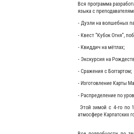
Вся программа разработа
языка с преподавателям
- Дуэли на волшебных па
- Квест "Кубок Огня", п
- Квиддич на мётлах;
- Экскурсия на Рождест
- Сражения с Боггартом;
- Изготовление Карты М
- Распределение по уро
Этой зимой с 4-го по 
атмосфере Карпатских го
Все подробности по т