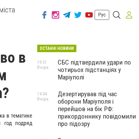
міста
Рус
ОСТАННІ НОВИНИ
во в
СБС підтвердили удари по
19:31
Вчора
чотирьох підстанціях у
м
Маріуполі
а?
Дезертирував під час
14:44
Вчора
оборони Маріуполя і
перейшов на бік РФ:
ка в тематике
прикордоннику повідомили
 год подряд
про підозру