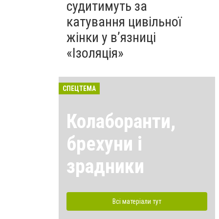
судитимуть за
катування цивільної
жінки у в’язниці
«Ізоляція»
СПЕЦТЕМА
Колаборанти,
брехуни і
зрадники
Всі матеріали тут