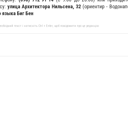
есу:
улица Архитектора Нильсена, 32
(ориентир - Водонап
 языка Биг Бен
бхідний текст і натисніть Ctrl + Enter, щоб повідомити про це редакцію