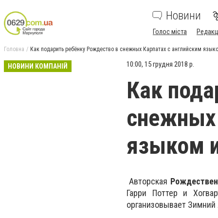
Новини
Голос міста
Редакц
Головна
Как подарить ребёнку Рождество в снежных Карпатах с английским языко
10:00, 15 грудня 2018 р.
НОВИНИ КОМПАНІЙ
Как пода
снежных 
языком и
Авторская
Рождествен
Гарри Поттер и Хогва
организовывает Зимний Л