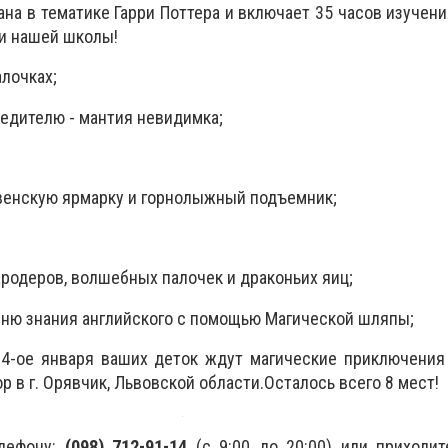
на в тематике Гарри Поттера и включает 35 часов изучени
и нашей школы!
лочках;
обедителю - мантия невидимка;
венскую ярмарку и горнолыжный подъемник;
ародеров, волшебных палочек и драконьих яиц;
вню знания английского с помощью Магической шляпы;
14-ое января ваших деток ждут магические приключения
р в г. Орявчик, Львовской области.Осталось всего 8 мест!
елефону:
(098) 712-91-14
(с 9:00 до 20:00) или приходит