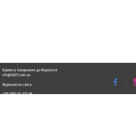
Віримо в повернення до Маріуполя
info@0629.com.ua
Журналисты сайта
+38 (096) 91 303 68
Допускається цитування матеріалів без отримання попередньої згоди 0629.com.ua за
пошукових систем гіперпосилання на цитовані статті не нижче другого абзацу в тек
Матеріали з плашками "Новини компаній", "Промо", "Партнерський матеріал", "Партнер
Реклама на сайті
Ф