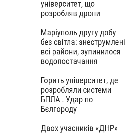
університет, що
розробляв дрони
Маріуполь другу добу
без світла: знеструмлені
всі райони, зупинилося
водопостачання
Горить університет, де
розробляли системи
БПЛА . Удар по
Бєлгороду
Двох учасників «ДНР»