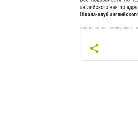
английского чая по адр
Школа-клуб английского
Якщо ви помітили помилку, виділіть нео