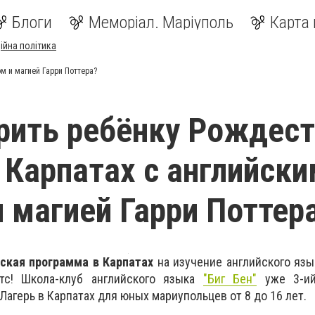
Блоги
Меморіал. Маріуполь
Карта 
ійна політика
м и магией Гарри Поттера?
рить ребёнку Рождест
Карпатах с английски
 магией Гарри Поттер
ская программа в Карпатах
на изучение английского язы
ртс! Школа-клуб английского языка
"Биг Бен"
уже 3-ий
агерь в Карпатах для юных мариупольцев от 8 до 16 лет.