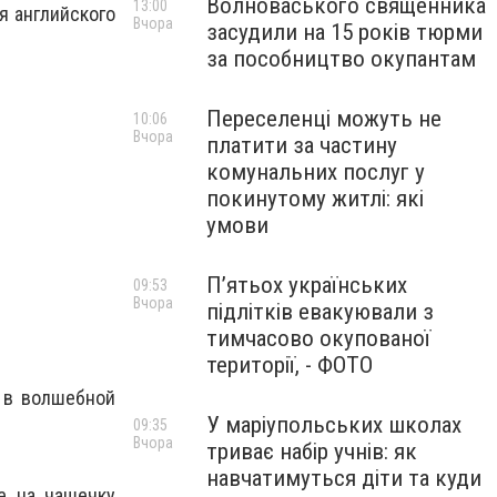
Волноваського священника
13:00
я английского
Вчора
засудили на 15 років тюрми
за пособництво окупантам
Переселенці можуть не
10:06
Вчора
платити за частину
комунальних послуг у
покинутому житлі: які
умови
П’ятьох українських
09:53
Вчора
підлітків евакуювали з
тимчасово окупованої
території, - ФОТО
 в волшебной
У маріупольських школах
09:35
Вчора
триває набір учнів: як
навчатимуться діти та куди
е на чашечку