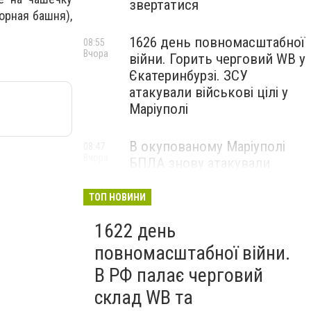
звертатися
орная башня),
1626 день повномасштабної
08:55
Вчора
війни. Горить черговий WB у
Єкатеринбурзі. ЗСУ
атакували військові цілі у
Маріуполі
В окупованому Маріуполі
08:47
Вчора
БПЛА знову атакували
енергетичну інфраструктуру,
— ВІДЕО
ТОП НОВИНИ
1622 день
повномасштабної війни.
В РФ палає черговий
склад WB та