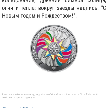
колядования, древний символ солнца,
огня и тепла; вокруг звезды надпись: "С
Новым годом и Рождеством!".
Якщо ви помітили помилку, виділіть необхідний текст і натисніть Ctrl + Enter, щоб
повідомити про це редакцію