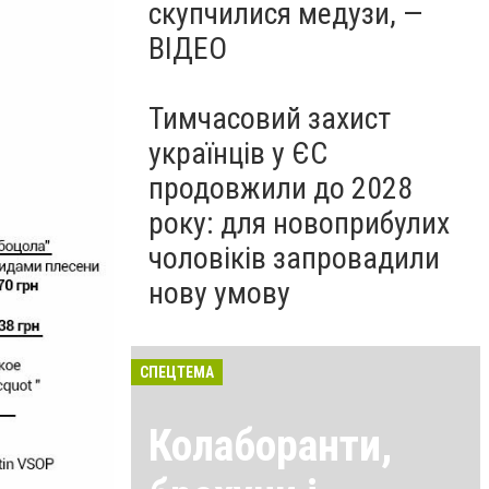
скупчилися медузи, —
ВІДЕО
Тимчасовий захист
українців у ЄС
продовжили до 2028
року: для новоприбулих
чоловіків запровадили
нову умову
СПЕЦТЕМА
Колаборанти,