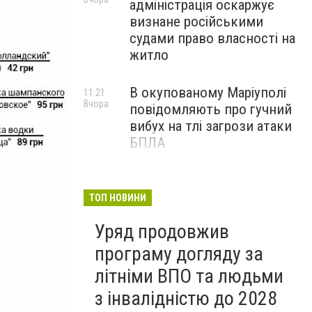
адміністрація оскаржує
визнане російськими
судами право власності на
житло
В окупованому Маріуполі
11:21
Вчора
повідомляють про гучний
вибух на тлі загрози атаки
БПЛА
Черги біля криниць і
09:00
Вчора
захмарні ціни у магазинах:
ТОП НОВИНИ
як Маріуполь переживає
Уряд продовжив
нову водну кризу, - ФОТО
програму догляду за
літніми ВПО та людьми
з інвалідністю до 2028