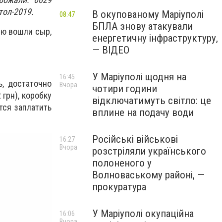
тол-2019.
В окупованому Маріуполі
08:47
БПЛА знову атакували
ню вошли сыр,
енергетичну інфраструктуру,
— ВІДЕО
У Маріуполі щодня на
16:45
, достаточно
Вчора
чотири години
 грн), коробку
відключатимуть світло: це
тся заплатить
вплине на подачу води
Російські військові
16:27
Вчора
розстріляли українського
полоненого у
Волноваському районі, —
прокуратура
У Маріуполі окупаційна
16:06
Вчора