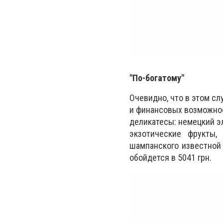
"По-богатому"
Очевидно, что в этом сл
и финансовых возможнос
деликатесы: немецкий э
экзотические фрукты,
шампанского известной 
обойдется в 5041 грн.