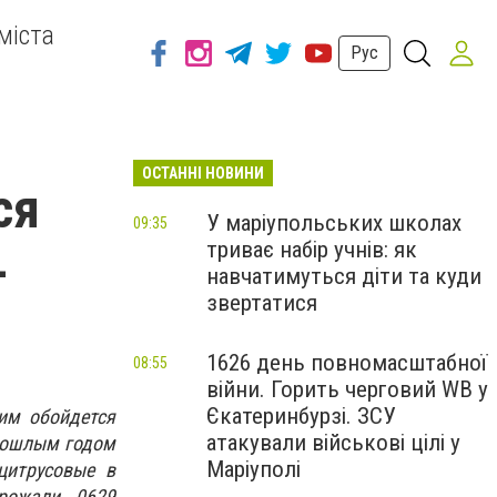
міста
Рус
ОСТАННІ НОВИНИ
ся
У маріупольських школах
09:35
триває набір учнів: як
-
навчатимуться діти та куди
звертатися
1626 день повномасштабної
08:55
війни. Горить черговий WB у
Єкатеринбурзі. ЗСУ
им обойдется
атакували військові цілі у
прошлым годом
Маріуполі
цитрусовые в
рожали. 0629