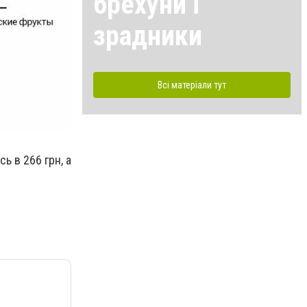
брехуни і
зрадники
Всі матеріали тут
 в 266 грн, а