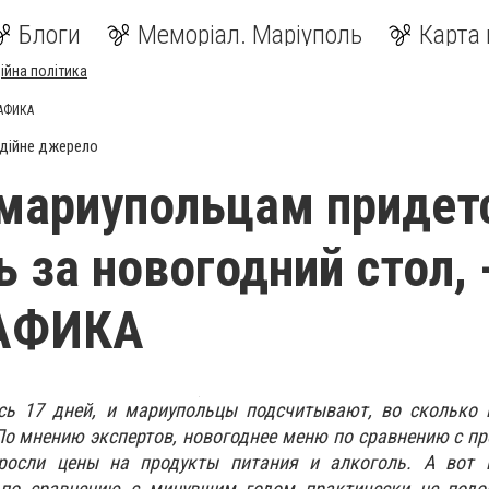
Блоги
Меморіал. Маріуполь
Карта 
ійна політика
РАФИКА
дійне джерело
мариупольцам придет
 за новогодний стол, 
АФИКА
сь 17 дней, и мариупольцы подсчитывают, во сколько 
По мнению экспертов, новогоднее меню по сравнению с 
росли цены на продукты питания и алкоголь. А вот 
 по сравнению с минувшим годом практически не подо