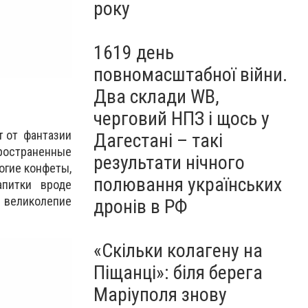
року
1619 день
повномасштабної війни.
Два склади WB,
черговий НПЗ і щось у
т от фантазии
Дагестані – такі
пространенные
результати нічного
огие конфеты,
полювання українських
апитки вроде
о великолепие
дронів в РФ
«Скільки колагену на
Піщанці»: біля берега
Маріуполя знову