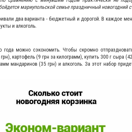
обойдется мариупольской семье праздничный новогодний с
ивали два варианта - бюджетный и дорогой. В каждое ме
укты и алкоголь.
о года можно сэкономить. Чтобы скромно отпраздновать
грн), картофель (9 грн за килограмм), купить 300 г сыра (42
рамм мандаринов (35 грн) и алкоголь. За этот набор приде