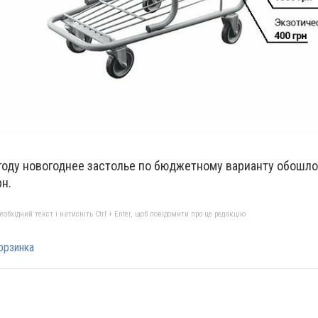
году новогоднее застолье по бюджетному варианту обошлось
рн.
бхідний текст і натисніть Ctrl + Enter, щоб повідомити про це редакцію
орзинка