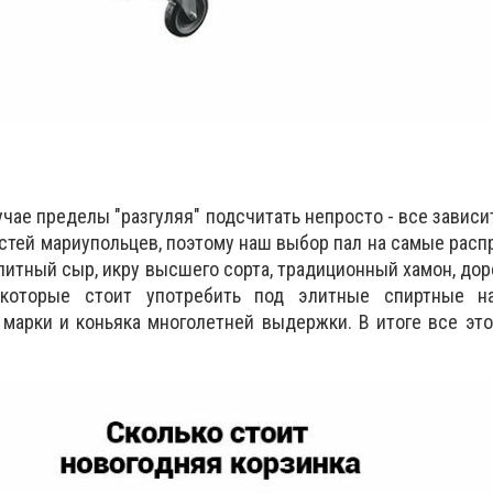
учае пределы "разгуляя" подсчитать непросто - все зависи
тей мариупольцев, поэтому наш выбор пал на самые рас
литный сыр, икру высшего сорта, традиционный хамон, дор
 которые стоит употребить под элитные спиртные н
марки и коньяка многолетней выдержки. В итоге все эт