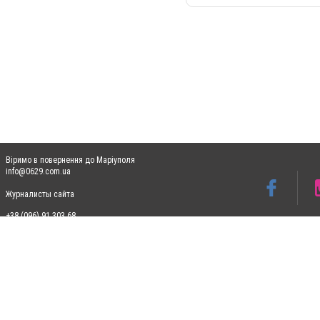
Віримо в повернення до Маріуполя
info@0629.com.ua
Журналисты сайта
+38 (096) 91 303 68
Допускається цитування матеріалів без отримання попередньої згоди 0629.com.ua за
пошукових систем гіперпосилання на цитовані статті не нижче другого абзацу в тек
Матеріали з плашками "Новини компаній", "Промо", "Партнерський матеріал", "Партнер
Реклама на сайті
Ф