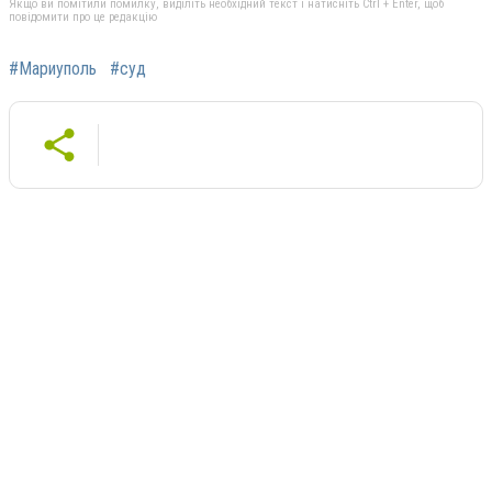
Якщо ви помітили помилку, виділіть необхідний текст і натисніть Ctrl + Enter, щоб
повідомити про це редакцію
#Мариуполь
#суд