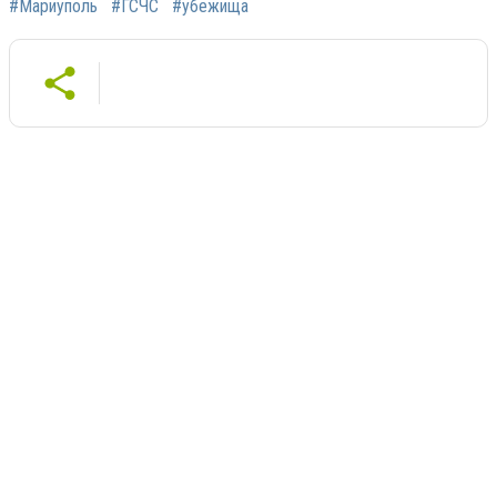
#Мариуполь
#ГСЧС
#убежища