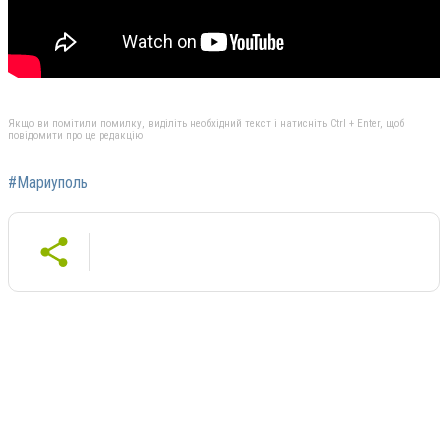
Якщо ви помітили помилку, виділіть необхідний текст і натисніть Ctrl + Enter, щоб
повідомити про це редакцію
#Мариуполь