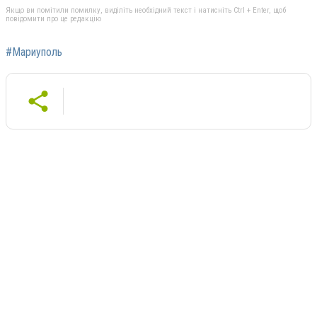
Якщо ви помітили помилку, виділіть необхідний текст і натисніть Ctrl + Enter, щоб
повідомити про це редакцію
#Мариуполь