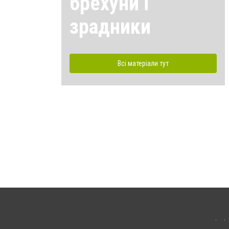
брехуни і
зрадники
Всі матеріали тут