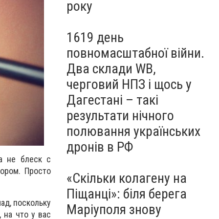
року
1619 день
повномасштабної війни.
Два склади WB,
черговий НПЗ і щось у
Дагестані – такі
результати нічного
полювання українських
дронів в РФ
а не блеск с
тором. Просто
«Скільки колагену на
Піщанці»: біля берега
ад, поскольку
Маріуполя знову
 на что у вас