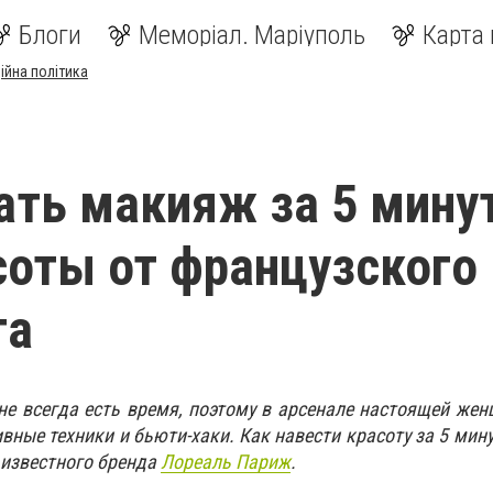
Блоги
Меморіал. Маріуполь
Карта 
ійна політика
ать макияж за 5 мину
соты от французского
та
не всегда есть время, поэтому в арсенале настоящей ж
ные техники и бьюти-хаки. Как навести красоту за 5 мину
 известного бренда
Лореаль Париж
.