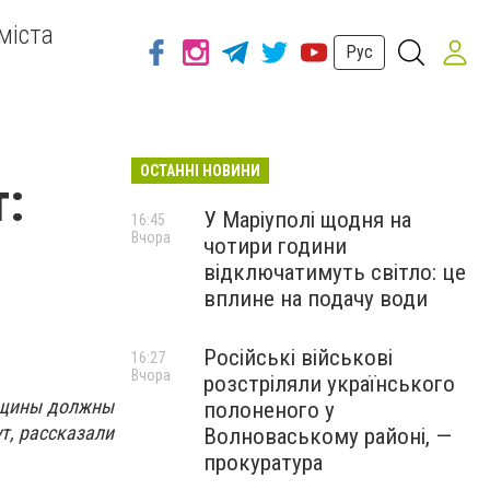
міста
Рус
ОСТАННІ НОВИНИ
т:
У Маріуполі щодня на
16:45
Вчора
чотири години
відключатимуть світло: це
вплине на подачу води
Російські військові
16:27
Вчора
розстріляли українського
енщины должны
полоненого у
т, рассказали
Волноваському районі, —
прокуратура