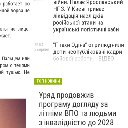
війни. Палає Ярославський
о работает со
НПЗ. У Києві триває
иной ворса не
ліквідація наслідків
російської атаки на
кты на лице.
українські логістичні хаби
жает.
"Птахи Одіна" оприлюднили
20:54
5 серпня
доти неопубліковані кадри
бойової роботи, - ВІДЕО
. Пальцем или
ором с тенями
ей тушью. Не
Маріуполець Андрій
17:15
5 серпня
Бєдняков зіграє тата
ТОП НОВИНИ
Петрика П’яточкина у
Уряд продовжив
новому українському
фільмі, - ФОТО
програму догляду за
літніми ВПО та людьми
з інвалідністю до 2028