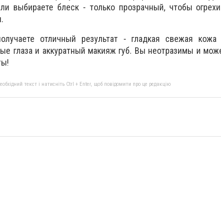
сли выбираете блеск - только прозрачный, чтобы огрех
.
получаете отличный результат - гладкая свежая кожа
ые глаза и аккуратный макияж губ. Вы неотразимы и мож
ты!
бхідний текст і натисніть Ctrl + Enter, щоб повідомити про це редакцію