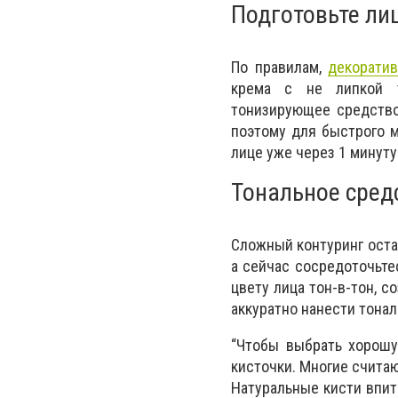
Подготовьте ли
По правилам,
декоратив
крема с не липкой т
тонизирующее средство
поэтому для быстрого м
лице уже через 1 минуту 
Тональное средс
Сложный контуринг остав
а сейчас сосредоточьте
цвету лица тон-в-тон, 
аккуратно нанести тонал
“Чтобы выбрать хорошу
кисточки. Многие считаю
Натуральные кисти впит