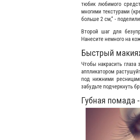
тюбик любимого средст
многими текстурами (кр
больше 2 см,” - поделил
Второй шаг для безуп
Нанесите немного на кож
Быстрый макия
Чтобы накрасить глаза 
аппликатором растушуйт
под нижними ресницам
забудьте подчеркнуть б
Губная помада 