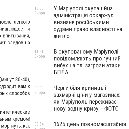
У Маріуполі окупаційна
16:06
Вчора
адміністрація оскаржує
визнане російськими
осле легкого
судами право власності на
очищающее и
житло
 впитывания,
вит следов на
В окупованому Маріуполі
11:21
Вчора
повідомляють про гучний
вибух на тлі загрози атаки
БПЛА
минут 30-40),
одходит вам к
Черги біля криниць і
09:00
Вчора
трых способов
захмарні ціни у магазинах:
як Маріуполь переживає
нову водну кризу, - ФОТО
интетические
льным кремом!
1625 день повномасштабної
08:54
моргнуть, как
Вчора