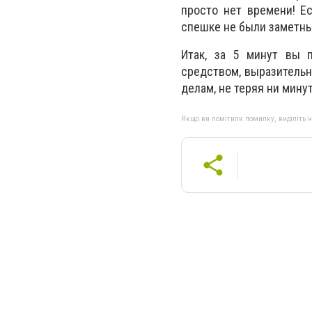
просто нет времени! Е
спешке не были заметны
Итак, за 5 минут вы 
средством, выразительн
делам, не теряя ни мину
Якщо ви помітили помилку, виділіть нео