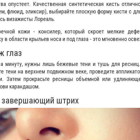
ва опустеет. Качественная синтетическая кисть отличн
ем, флюид, эликсир), выбирайте плоскую форму кисти с дл
ись визажисты Лореаль.
речной кожи - консилер, который скроет мелкие дефе
у в области крыльев носа и под глаза - это мгновенно осве
ж глаз
за минуту, нужны лишь бежевые тени и тушь для ресниц
е тени на верхнем подвижном веке, проведите аппликат
и. Затем прокрасьте ресницы объемной или удлиняющ
рови карандашом.
- завершающий штрих