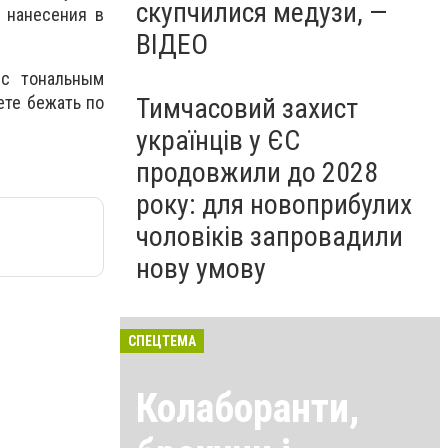
скупчилися медузи, —
и нанесения в
ВІДЕО
 с тональным
ете бежать по
Тимчасовий захист
українців у ЄС
продовжили до 2028
року: для новоприбулих
чоловіків запровадили
нову умову
СПЕЦТЕМА
Колаборанти,