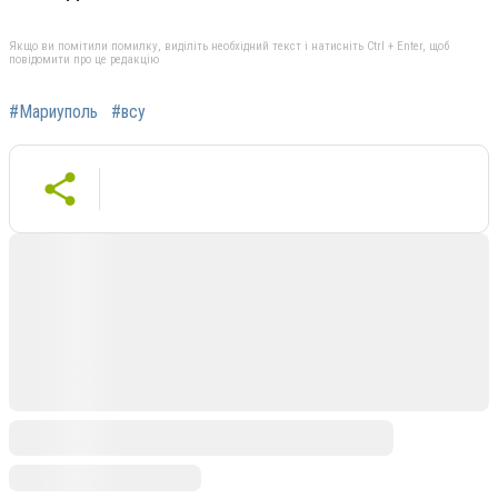
Якщо ви помітили помилку, виділіть необхідний текст і натисніть Ctrl + Enter, щоб
повідомити про це редакцію
#Мариуполь
#всу