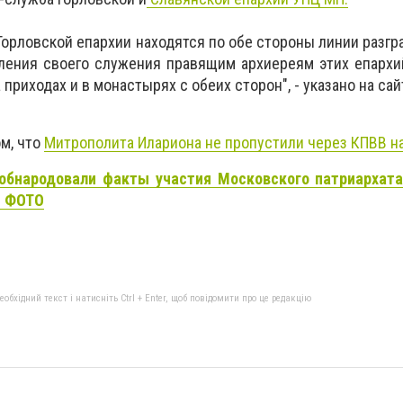
Горловской епархии находятся по обе стороны линии разгр
ления своего служения правящим архиереям этих епархи
приходах и в монастырях с обеих сторон", - указано на сай
м, что
Митрополита Илариона не пропустили через КПВВ н
обнародовали факты участия Московского патриархата
- ФОТО
бхідний текст і натисніть Ctrl + Enter, щоб повідомити про це редакцію