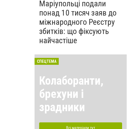
Маріупольці подали
понад 10 тисяч заяв до
міжнародного Реєстру
збитків: що фіксують
найчастіше
СПЕЦТЕМА
Колаборанти,
брехуни і
зрадники
Всі матеріали тут