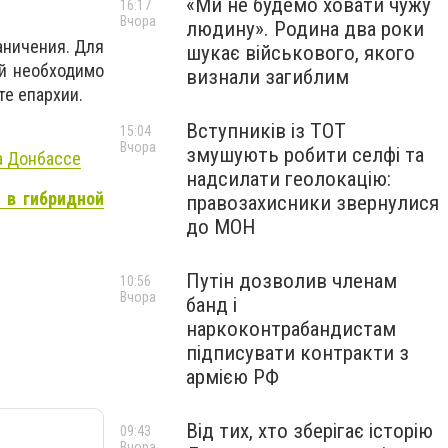
«Ми не будемо ховати чужу
16:17
Вчора
людину». Родина два роки
аничения. Для
шукає військового, якого
й необходимо
визнали загиблим
те епархии.
Вступників із ТОТ
15:04
Вчора
змушують робити селфі та
а Донбассе
надсилати геолокацію:
 в гибридной
правозахисники звернулися
до МОН
Путін дозволив членам
10:56
Вчора
банд і
наркоконтрабандистам
підписувати контракти з
армією РФ
Від тих, хто зберігає історію
09:43
Вчора