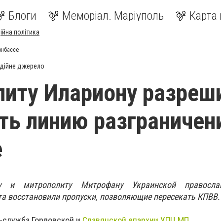
Блоги
Меморіал. Маріуполь
Карта 
ійна політика
онбассе
дійне джерело
иту Илариону разреш
ть линию разграничен
е
у и митрополиту Митрофану Украинской правосла
а восстановили пропуски, позволяющие пересекать КПВВ.
-служба Горловской и
Славянской епархии УПЦ МП.