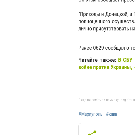
"Приходы и Донецкой, и 
полноценного осуществ
лично присутствовать на 
Ранее 0629 сообщал о то
Читайте также:
В СБУ 
войне против Украины, 
Якщо ви помітили помилку, виділіть нео
#Мариуполь
#кпвв