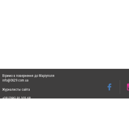
Віримо в повернення до Маріуполя
info@0629.com.ua
Журналисты сайта
+38 (096) 91 303 68
Допускається цитування матеріалів без отримання попередньої згоди 0629.com.ua за
пошукових систем гіперпосилання на цитовані статті не нижче другого абзацу в тек
Матеріали з плашками "Новини компаній", "Промо", "Партнерський матеріал", "Партнер