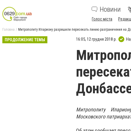
Новини
Голос міста
Редакц
Головна
Митрополиту Илариону разрешили пересекать линию разграничения на Д
16:05, 12 грудня 2018 р.
На
ПРОДОЛЖЕНИЕ ТЕМЫ
Митропол
пересека
Донбасс
Митрополиту Иларион
Московского патриархат
Об этом сообщает пресс