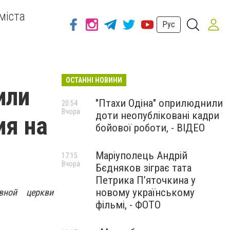
міста
Рус
ОСТАННІ НОВИНИ
или
"Птахи Одіна" оприлюднили
20:54
Вчора
доти неопубліковані кадри
ия на
бойової роботи, - ВІДЕО
Маріуполець Андрій
17:15
Вчора
Бєдняков зіграє тата
Петрика П’яточкина у
новому українському
вной церкви
фільмі, - ФОТО