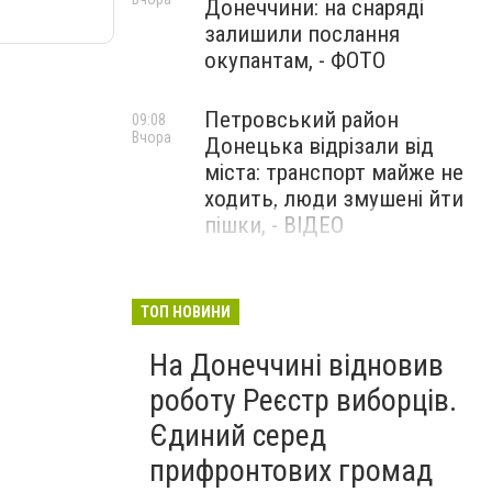
Донеччини: на снаряді
залишили послання
окупантам, - ФОТО
Петровський район
09:08
Вчора
Донецька відрізали від
міста: транспорт майже не
ходить, люди змушені йти
пішки, - ВІДЕО
1624 день повномасштабної
08:54
Вчора
війни. РФ вдарила
ТОП НОВИНИ
«Іскандерами» по Київщині і
На Донеччині відновив
столиці. 15 людей загинули.
В Росії палають
роботу Реєстр виборців.
енергопідстанції та
Єдиний серед
черговий WB
прифронтових громад