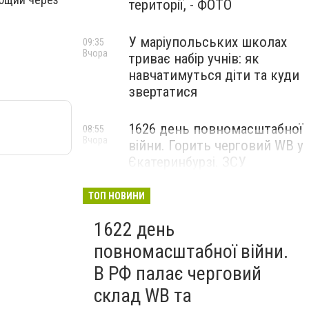
території, - ФОТО
У маріупольських школах
09:35
Вчора
триває набір учнів: як
навчатимуться діти та куди
звертатися
1626 день повномасштабної
08:55
Вчора
війни. Горить черговий WB у
Єкатеринбурзі. ЗСУ
атакували військові цілі у
Маріуполі
ТОП НОВИНИ
1622 день
повномасштабної війни.
В РФ палає черговий
склад WB та