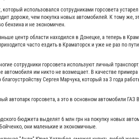
т, который использовался сотрудниками горсовета устарел
дит дороже, чем покупка новых автомобилей. К тому же, э
о бензина и не экономичен.
аньше центр области находился в Донецке, а теперь в Крам
риходится часто ездить в Краматорск и уже не раз по пути
ногие сотрудники горсовета используют личный транспорт,
е автомобиля им никто не возмещает. В качестве примера
 благоустройству Сергея Марчука, который за 3 года работ
ый автопарк горсовета, а это в основном автомобили ГАЗ 
родского бюджета выделят 6 млн грн на покупку новых авт
 Бойченко, они маленькие и экономичные.
включая "Ауди" Юрия Хотлубея, сможет купить любой жел