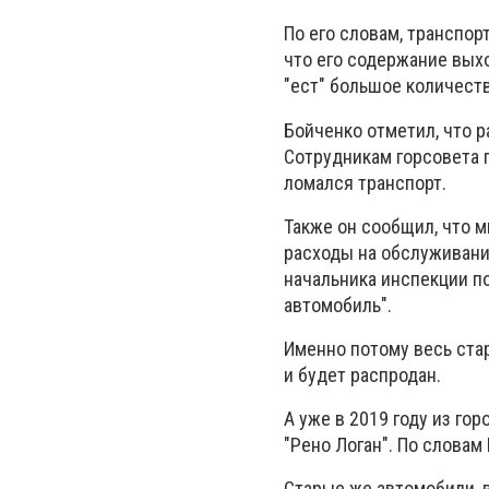
По его словам, транспор
что его содержание выхо
"ест" большое количеств
Бойченко отметил, что р
Сотрудникам горсовета п
ломался транспорт.
Также он сообщил, что м
расходы на обслуживани
начальника инспекции по
автомобиль".
Именно потому весь стар
и будет распродан.
А уже в 2019 году из го
"Рено Логан". По словам
Старые же автомобили, 