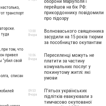
оборони Маріуполя і
перейшов на бік РФ:
 настолько,
прикордоннику повідомили
тот транспорт
про підозру
аторске.
Волноваського священника
13:00
 туда
Вчора
засудили на 15 років тюрми
за пособництво окупантам
 при том, что
 он привел
Переселенці можуть не
10:06
Вчора
ы "убил свой
платити за частину
комунальних послуг у
покинутому житлі: які
Волга, списан
умови
П’ятьох українських
омобилей
09:53
Вчора
підлітків евакуювали з
тимчасово окупованої
ающий через