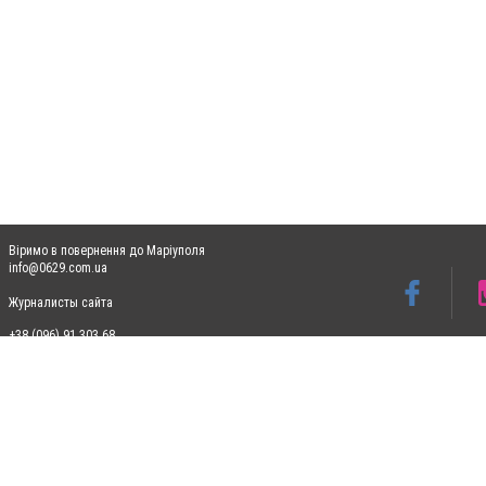
Віримо в повернення до Маріуполя
info@0629.com.ua
Журналисты сайта
+38 (096) 91 303 68
Допускається цитування матеріалів без отримання попередньої згоди 0629.com.ua за
пошукових систем гіперпосилання на цитовані статті не нижче другого абзацу в тек
Матеріали з плашками "Новини компаній", "Промо", "Партнерський матеріал", "Партнер
Реклама на сайті
Ф