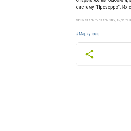
систему "Прозорро". Их
Якщо ви помітили помилку, виділіть нео
#Мариуполь