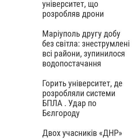
університет, що
розробляв дрони
Маріуполь другу добу
без світла: знеструмлені
всі райони, зупинилося
водопостачання
Горить університет, де
розробляли системи
БПЛА . Удар по
Бєлгороду
Двох учасників «ДНР»