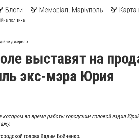
Блоги
Меморіал. Маріуполь
Карта 
ійна політика
дійне джерело
оле выставят на про
ль экс-мэра Юрия
на котором во время работы городским головой ездил Юрий
дажу.
городской голова Вадим Бойченко.