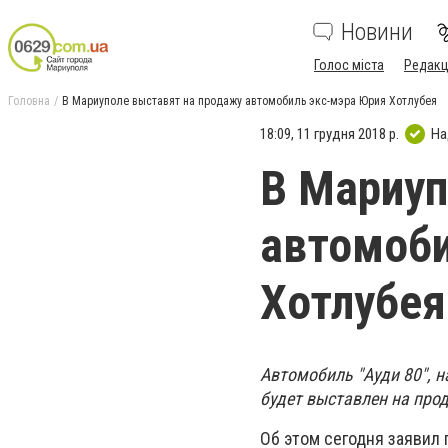
Новини
Голос міста
Редакц
Головна
В Мариуполе выставят на продажу автомобиль экс-мэра Юрия Хотлубея
18:09, 11 грудня 2018 р.
На
В Мариуп
автомоби
Хотлубея
Автомобиль "Ауди 80", 
будет выставлен на про
Об этом сегодня заявил 