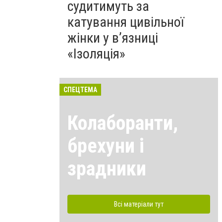
судитимуть за
катування цивільної
жінки у в’язниці
«Ізоляція»
СПЕЦТЕМА
Колаборанти,
брехуни і
зрадники
Всі матеріали тут