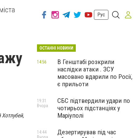
міста
Рус
ОСТАННІ НОВИНИ
дажу
В Генштабі розкрили
14:56
наслідки атаки . ЗСУ
масовано вдарили по Росії,
є прильоти
СБС підтвердили удари по
19:31
Вчора
чотирьох підстанціях у
Маріуполі
 Хотлубей,
Дезертирував під час
14:44
Вчора