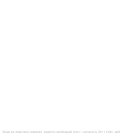
Якщо ви помітили помилку, виділіть необхідний текст і натисніть Ctrl + Enter, щоб