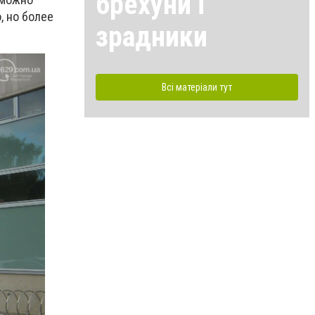
брехуни і
, но более
зрадники
Всі матеріали тут