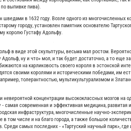
 по выпивке пива).
н шведами в 1632 году. Возле одного из многочисленных к
старому городу, установлен памятник основателю Тартуско
му королю Густафу Адольфу.
ольф в виде этой скульптуры, весьма мал ростом. Вероятн
ну Адольф, ну и что» мол, и так будет достаточно, а то еще з
бижаются на карликовость своего короля в эстонской инте
дятся своими королями и историческими победами, им ест
например, толерантностью, мультикультурализмом и Злата
 и невероятной концентрации высококлассных мозгов на о
у - самая современная и эффективная медицина, развитая 
родская инфраструктура, многочисленные научно-экспер
 в том числе и на благо города, а также большое количест
. Среди самых последних - «Тартуский научный парк», где