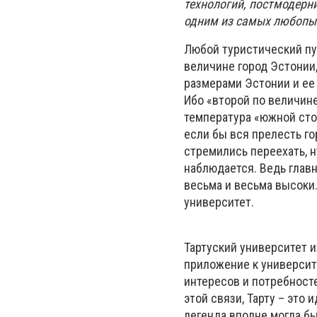
технологий, постмодерни
одним из самых любопы
Любой туристический пут
величине город Эстонии,
размерами Эстонии и ее 
Ибо «второй по величине
температура «южной сто
если бы вся прелесть го
стремились переехать, н
наблюдается. Ведь главно
весьма и весьма высоки.
университет.
Тартуский университет и
приложение к университ
интересов и потребност
этой связи, Тарту – это 
легенда вполне могла б