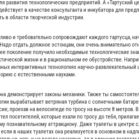
я развития технологических предприятий. А «Тартуский ц
ействует в качестве консультанта и инкубатора для предп
ь в области творческой индустрии.
тливо и требовательно сопровождают каждого тартусца, на
 Надо отдать должное эстонцам, они очень внимательно от
ее поколение получило необходимые технологические зна
ктической жизни и в рациональном ее обустройстве. Напри
ных интерактивных технологиях научно-развлекательный
орию с естественными науками.
она демонстрирует законы механики. Также ты самостоят
ргии вырабатывает ветряная турбина с солнечными батар
ие, проехав на велосипеде по тросу на высоте 8 метров. В
ел посетителей, которые ехали по тросу до тебя, прилагае
ому познавательному аттракциону. Даже туалеты в центре 
 если в наших туалетах она реализуется в основном в надп
ательно, хоть и не всегда цензурно , то в здешних туалетах