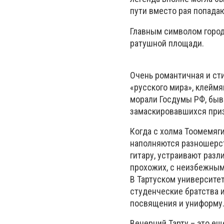
пути вместо рая попадаю
Главным символом город
ратушной площади.
Очень романтичная и ст
«русского мира», клеймя
морали Госдумы РФ, быв
замаскировавшихся приз
Когда с холма Тоомемяг
наполняются разношерс
гитару, устраивают раз
прохожих, с неизбежным
В Тартуском университет
студенческие братства и
посвящения и униформу
Вечерний Тарту – это ещ