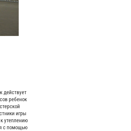
ак действует
осов ребенок
астерской
стники игры
 к утеплению
ся с помощью