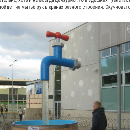
пойдёт на мытьё рук в кранах разного строения. Скучновато