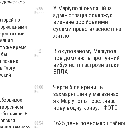
 делает его
У Маріуполі окупаційна
16:06
Вчора
адміністрація оскаржує
второй по
визнане російськими
иториальными
судами право власності на
теристиками.
житло
редняя
то же время,
В окупованому Маріуполі
11:21
е бы
Вчора
повідомляють про гучний
и пока не
вибух на тлі загрози атаки
в Тарту
БПЛА
уский
Черги біля криниць і
09:00
Вчора
захмарні ціни у магазинах:
еобходимое
як Маріуполь переживає
етворением
нову водну кризу, - ФОТО
аботников. В
родская
1625 день повномасштабної
08:54
шения земного
Вчора