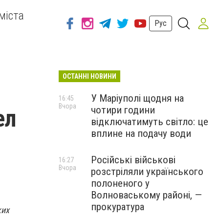
міста
Рус
ОСТАННІ НОВИНИ
У Маріуполі щодня на
16:45
Вчора
чотири години
ел
відключатимуть світло: це
вплине на подачу води
Російські військові
16:27
Вчора
розстріляли українського
полоненого у
Волноваському районі, —
прокуратура
ких