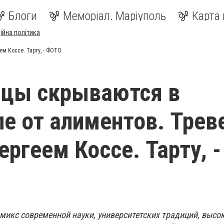
Блоги
Меморіал. Маріуполь
Карта 
ійна політика
м Коссе. Тарту, - ФОТО
нцы скрываются в
е от алиментов. Трев
ергеем Коссе. Тарту, -
 микс современной науки, университетских традиций, высо