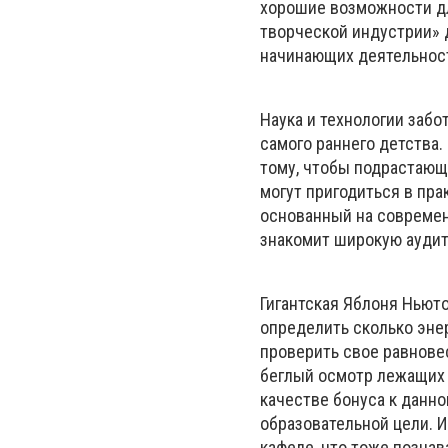
хорошие возможности дл
творческой индустрии» д
начинающих деятельност
Наука и технологии забо
самого раннего детства.
тому, чтобы подрастающ
могут пригодиться в пра
основанный на современ
знакомит широкую аудит
Гигантская Яблоня Ньют
определить сколько эне
проверить свое равновес
беглый осмотр лежащих т
качестве бонуса к данн
образовательной цели. И
кафеле, что тоже познав