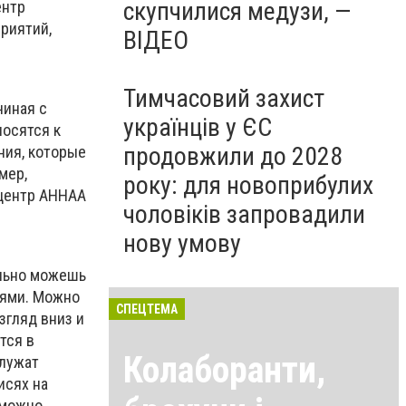
скупчилися медузи, —
ентр
риятий,
ВІДЕО
Тимчасовий захист
чиная с
українців у ЄС
носятся к
продовжили до 2028
ния, которые
мер,
року: для новоприбулих
 центр АHHAA
чоловіків запровадили
нову умову
ельно можешь
еями. Можно
СПЕЦТЕМА
згляд вниз и
тся в
Колаборанти,
служат
исях на
 можно