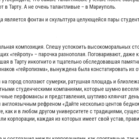
т в Тарту. А не очень талантливые – в Мариуполь.
а является фонтан и скульптура целующейся пары студент
ильная композиция. Спешу успокоить высокоморальных ст
щих «гейропу» – парочка разнополая. Поговаривают, даже 
шая в Тарту инкогнито и тщательно обследовавшая памятн
наков «гейропизма», вынуждена была констатировать их о
и на город сползают сумерки, ратушная площадь и близле
тными студенческими компаниями, которые шумно веселят
личные перфомансы и представления, шутливо клянчат день
 англоязычным рефреном «Дайте несколько центов бедном
е, как и в любом другом университете с традициями, суще
ли корпорации, каждая из которых имеет свой устав, прави
.
е и состязания между корпорациями, как спортивные, так и 