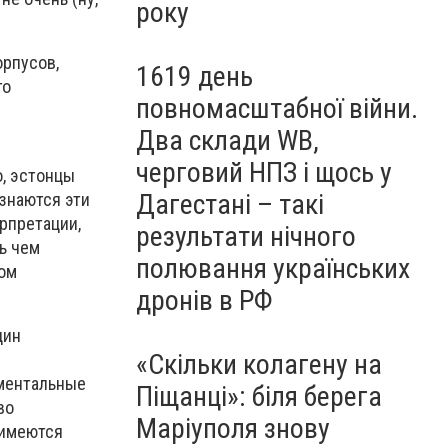
року
орпусов,
1619 день
го
повномасштабної війни.
Два склади WB,
черговий НПЗ і щось у
о, эстонцы
Дагестані – такі
азнаются эти
рпретации,
результати нічного
ь чем
полювання українських
ном
дронів в РФ
дин
«Скільки колагену на
и
иментальные
Піщанці»: біля берега
во
Маріуполя знову
 имеются