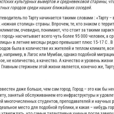
стских культурных вывертов и средневековой старины, что
тных городов среди наших ближайших соседей.
еводитель по Тарту начинается такими словами : «Тарту – 
 «южная столица» страны. Впрочем, те, кто знаком с терр
климатом, очевидно, понимают, что стоит за такими харак
 город» насчитывает всего чуть более 95 000 человек, а с
лицы» в летние месяцы редко превышает плюс 15-17 С . В 
родов была в количестве их жителей и теплом климате, вс
у, например, в Лагос или Мумбаи, однако подобной миграци
е, не количество, а качество. А качество и уровень жизни 
 Главным стержнем этой жизни является, конечно же, Тарт
звестен даже больше, чем сам город. Город – это как бы н
ету, занятый обслуживанием его инфраструктуры и удовл
ей многочисленных студентов, преподавателей и научных р
идеальное место для подобной публики, и какая – нибудь го
ы утверждать, что самые талантливые ученые после завер