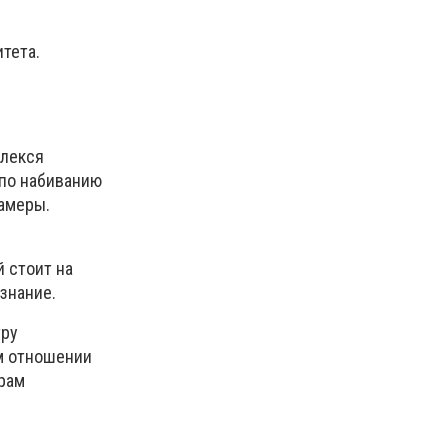
тета.
влекся
 по набиванию
камеры.
 стоит на
ознание.
тру
ом отношении
трам