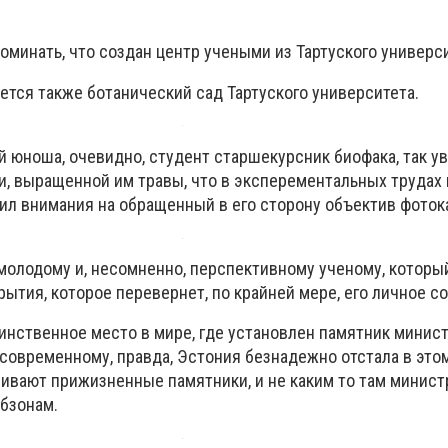
оминать, что создан центр учеными из Тартуского универси
ется также ботанический сад Тартуского университета.
й юноша, очевидно, студент старшекурсник биофака, так у
ии, выращенной им травы, что в эксперементальных трудах
атил внимания на обращенный в его сторону объектив фото
молодому и, несомненно, перспективному ученому, который
рытия, которое перевернет, по крайней мере, его личное с
единственное место в мире, где установлен памятник минис
е современному, правда, Эстония безнадежно отстала в эт
ливают прижизненные памятники, и не каким то там минис
обзонам.