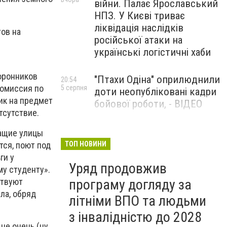
війни. Палає Ярославський
НПЗ. У Києві триває
ліквідація наслідків
ов на
російської атаки на
українські логістичні хаби
оронников
"Птахи Одіна" оприлюднили
20:54
комиссия по
5 серпня
доти неопубліковані кадри
ик на предмет
бойової роботи, - ВІДЕО
тсутствие.
Маріуполець Андрій
17:15
жащие улицы
5 серпня
Бєдняков зіграє тата
ся, поют под
ТОП НОВИНИ
Петрика П’яточкина у
ги у
Уряд продовжив
новому українському
у студенту».
фільмі, - ФОТО
ствуют
програму догляду за
ла, обряд
літніми ВПО та людьми
з інвалідністю до 2028
не очень (ну,