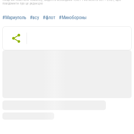
повідомити про це редакцію
#Мариуполь
#всу
#флот
#Минобороны