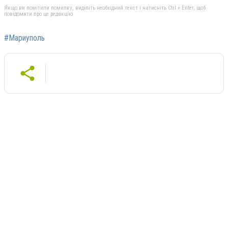
Якщо ви помітили помилку, виділіть необхідний текст і натисніть Ctrl + Enter, щоб
повідомити про це редакцію
#Мариуполь