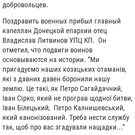
добровольцев.
Поздравить военных прибыл главный
капеллан Донецкой епархии отец
Владислав Литвинов УПЦ КП. Он
отметил, что подвиги воинов
основываются на истории. "Ми
пригадуємо наших козацьких отаманів,
які з давних давен боронили нашу
землю. Це такі, як Петро Сагайдачний,
Іван Сірко, який не програв щодної битви,
Іван Білецький, Петро Калнишевський,
який канонізований. Треба нести службу
так, щоб про вас згадували нащадки..."