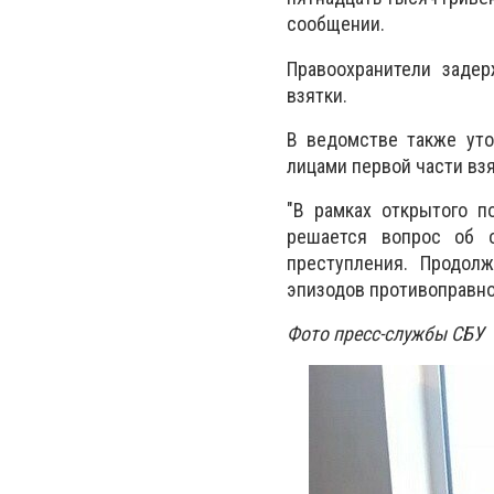
сообщении.
Правоохранители заде
взятки.
В ведомстве также уто
лицами первой части взя
"В рамках открытого п
решается вопрос об 
преступления. Продол
эпизодов противоправно
Фото пресс-службы СБУ