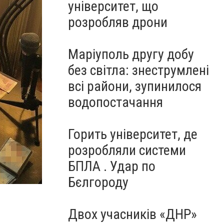
університет, що
розробляв дрони
Маріуполь другу добу
без світла: знеструмлені
всі райони, зупинилося
водопостачання
Горить університет, де
розробляли системи
БПЛА . Удар по
Бєлгороду
Двох учасників «ДНР»