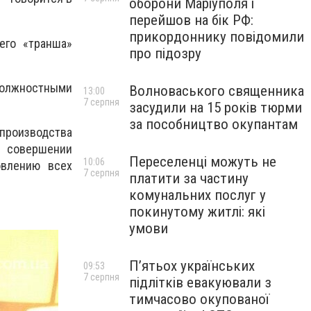
оборони Маріуполя і
перейшов на бік РФ:
прикордоннику повідомили
его «транша»
про підозру
должностными
Волноваського священника
13:00
7 серпня
засудили на 15 років тюрми
за пособництво окупантам
 производства
 совершении
Переселенці можуть не
10:06
овлению всех
7 серпня
платити за частину
комунальних послуг у
покинутому житлі: які
умови
П’ятьох українських
09:53
7 серпня
підлітків евакуювали з
тимчасово окупованої