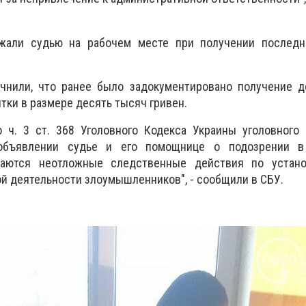
ржали судью на рабочем месте при получении последн
чнили, что ранее было задокументировано получение 
тки в размере десять тысяч гривен.
о ч. 3 ст. 368 Уголовного Кодекса Украины уголовного
объявлении судье и его помощнице о подозрении в
жаются неотложные следственные действия по устан
й деятельности злоумышленников", - сообщили в СБУ.