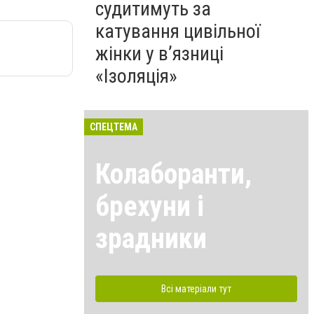
судитимуть за
катування цивільної
жінки у в’язниці
«Ізоляція»
СПЕЦТЕМА
Колаборанти,
брехуни і
зрадники
Всі матеріали тут