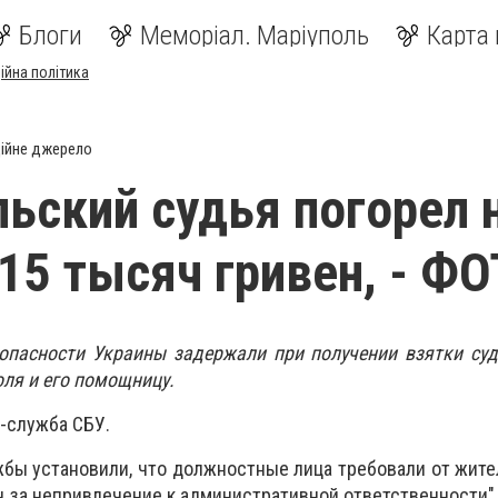
Блоги
Меморіал. Маріуполь
Карта 
ійна політика
ійне джерело
ьский судья погорел 
 15 тысяч гривен, - Ф
опасности Украины задержали при получении взятки суд
ля и его помощницу.
-служба СБУ.
бы установили, что должностные лица требовали от жит
 за непривлечение к административной ответственности", 