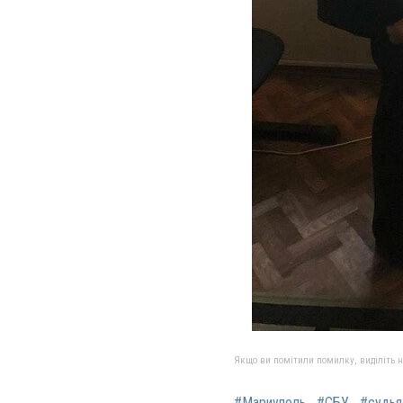
Якщо ви помітили помилку, виділіть нео
#Мариуполь
#СБУ
#судья