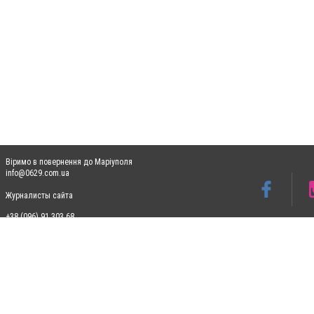
Віримо в повернення до Маріуполя
info@0629.com.ua
Журналисты сайта
+38 (096) 91 303 68
Допускається цитування матеріалів без отримання попередньої згоди 0629.com.ua за
пошукових систем гіперпосилання на цитовані статті не нижче другого абзацу в тек
Матеріали з плашками "Новини компаній", "Промо", "Партнерський матеріал", "Партнер
Реклама на сайті
Ф