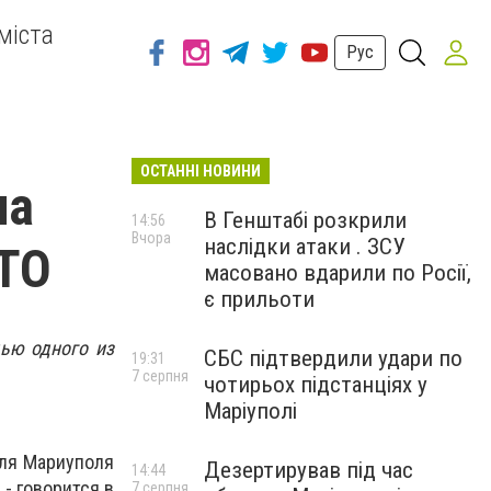
міста
Рус
ОСТАННІ НОВИНИ
на
В Генштабі розкрили
14:56
Вчора
наслідки атаки . ЗСУ
ОТО
масовано вдарили по Росії,
є прильоти
ью одного из
СБС підтвердили удари по
19:31
7 серпня
чотирьох підстанціях у
Маріуполі
еля Мариуполя
Дезертирував під час
14:44
- говорится в
7 серпня