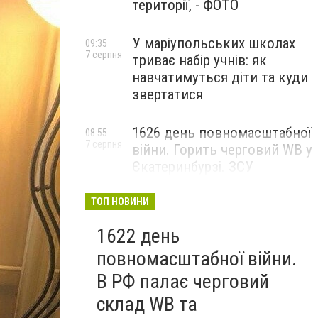
території, - ФОТО
У маріупольських школах
09:35
7 серпня
триває набір учнів: як
навчатимуться діти та куди
звертатися
1626 день повномасштабної
08:55
7 серпня
війни. Горить черговий WB у
Єкатеринбурзі. ЗСУ
атакували військові цілі у
Маріуполі
ТОП НОВИНИ
1622 день
повномасштабної війни.
В РФ палає черговий
склад WB та