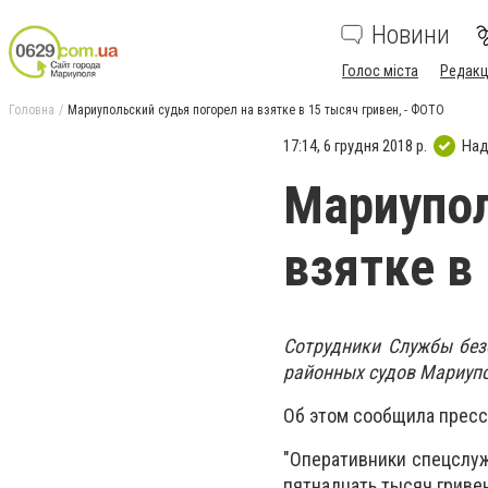
Новини
Голос міста
Редакц
Головна
Мариупольский судья погорел на взятке в 15 тысяч гривен, - ФОТО
17:14, 6 грудня 2018 р.
Над
Мариупол
взятке в
Сотрудники Службы без
районных судов Мариупо
Об этом сообщила пресс
"Оперативники спецслуж
пятнадцать тысяч гривен