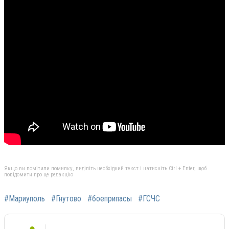
Якщо ви помітили помилку, виділіть необхідний текст і натисніть Ctrl + Enter, щоб
повідомити про це редакцію
#Мариуполь
#Гнутово
#боеприпасы
#ГСЧС