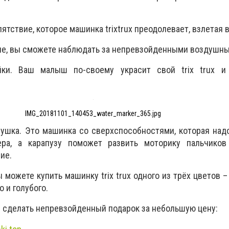
пятствие, которое машинка trixtrux преодолевает, взлетая в
рые, вы сможете наблюдать за непревзойденными воздушн
йки. Ваш малыш по-своему украсит свой trix trux и
IMG_20181101_140453_water_marker_365.jpg
игрушка. Это машинка со сверхспособностями, которая над
ера, а карапузу поможет развить моторику пальчиков
ние.
вы можете купить машинку trix trux одного из трёх цветов
о и голубого.
 сделать непревзойденный подарок за небольшую цену: