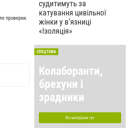
судитимуть за
катування цивільної
ле проверки.
жінки у в’язниці
«Ізоляція»
СПЕЦТЕМА
Колаборанти,
брехуни і
зрадники
Всі матеріали тут