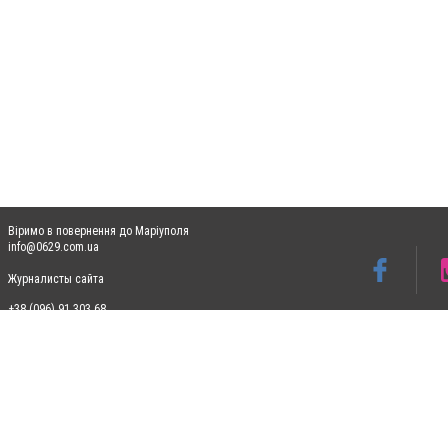
Віримо в повернення до Маріуполя
info@0629.com.ua
Журналисты сайта
+38 (096) 91 303 68
Допускається цитування матеріалів без отримання попередньої згоди 0629.com.ua за
пошукових систем гіперпосилання на цитовані статті не нижче другого абзацу в тек
Матеріали з плашками "Новини компаній", "Промо", "Партнерський матеріал", "Партнер
Реклама на сайті
Ф