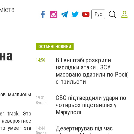
міста
Рус
ОСТАННІ НОВИНИ
 на
В Генштабі розкрили
14:56
наслідки атаки . ЗСУ
масовано вдарили по Росії,
є прильоти
нов миллионы
СБС підтвердили удари по
19:31
Вчора
чотирьох підстанціях у
Маріуполі
r track. Это
невероятное
Дезертирував під час
то умеет эта
14:44
Вчора