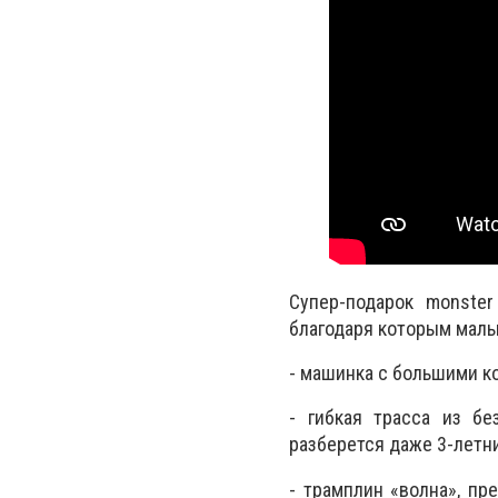
Супер-подарок monster
благодаря которым малы
- машинка с большими к
- гибкая трасса из бе
разберется даже 3-летн
- трамплин «волна», пр