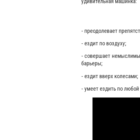
удивительная машинка:
- преодолевает препятст
- ездит по воздуху;
- совершает немыслимые
барьеры;
- ездит вверх колесами;
- умеет ездить по любой