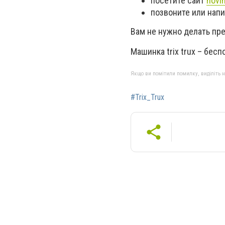
посетите сайт
novin
позвоните или напиш
Вам не нужно делать пр
Машинка trix trux – бес
Якщо ви помітили помилку, виділіть нео
#Trix_Trux