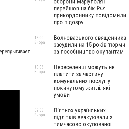
оборони Маріуполя і
перейшов на бік РФ:
прикордоннику повідомили
про підозру
Волноваського священника
13:00
Вчора
засудили на 15 років тюрми
за пособництво окупантам
перепрыгивает
Переселенці можуть не
10:06
Вчора
платити за частину
комунальних послуг у
покинутому житлі: які
умови
П’ятьох українських
09:53
Вчора
підлітків евакуювали з
тимчасово окупованої