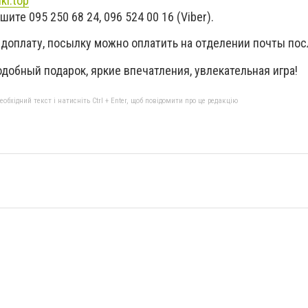
ki.top
ите 095 250 68 24, 096 524 00 16 (Viber).
едоплату, посылку можно оплатить на отделении почты пос
подобный подарок, яркие впечатления, увлекательная игра!
бхідний текст і натисніть Ctrl + Enter, щоб повідомити про це редакцію