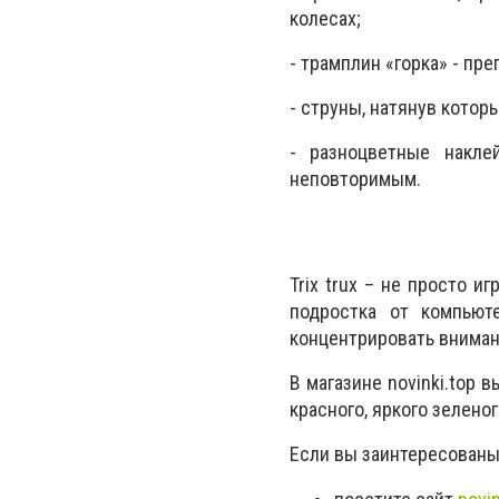
колесах;
- трамплин «горка» - пре
- струны, натянув кото
- разноцветные накле
неповторимым.
Trix trux – не просто 
подростка от компьют
концентрировать внима
В магазине novinki.top 
красного, яркого зеленог
Если вы заинтересованы