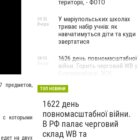
території, - ФОТО
У маріупольських школах
09:35
Вчора
триває набір учнів: як
навчатимуться діти та куди
звертатися
1626 день повномасштабної
08:55
Вчора
війни. Горить черговий WB у
Єкатеринбурзі. ЗСУ
атакували військові цілі у
7 предметов,
Маріуполі
ТОП НОВИНИ
1622 день
повномасштабної війни.
, с которыми
В РФ палає черговий
склад WB та
 едет на двух