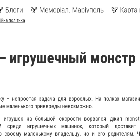
Блоги
Меморіал. Маріуполь
Карта 
ійна політика
x – игрушечный монстр
ку – непростая задача для взрослых. На полках магази
ние маленького привереды невозможно.
 игрушек на большой скорости ворвался джип monste
ой среди игрушечных машинок, который доставит 
о своему маленькому владельцу, но и его родителям. Ч