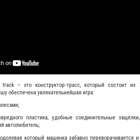
 track – это конструктор-трасс, который состоит из 
шу обеспечена увлекательнейшая игра:
олесами;
звредного пластика, удобные соединительные защёлки
ий автолюбитель;
еодолевая который машинка забавно переворачивается и