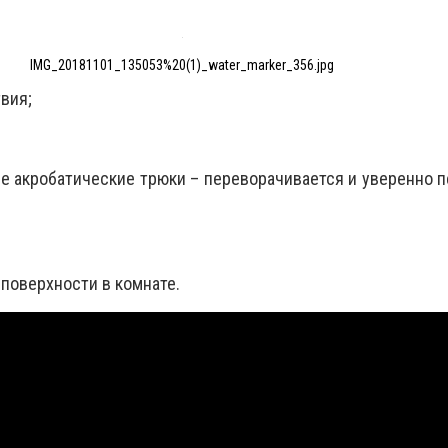
IMG_20181101_135053%20(1)_water_marker_356.jpg
вия;
 акробатические трюки – переворачивается и уверенно 
 поверхности в комнате.