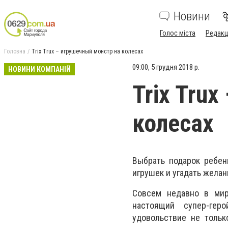
Новини
Голос міста
Редакц
Головна
Trix Trux – игрушечный монстр на колесах
09:00, 5 грудня 2018 р.
НОВИНИ КОМПАНІЙ
Trix Tru
колесах
Выбрать подарок ребен
игрушек и угадать жела
Совсем недавно в мир
настоящий супер-гер
удовольствие не тольк