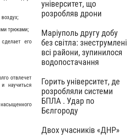
університет, що
розробляв дрони
 воздух;
ыми трюками;
Маріуполь другу добу
без світла: знеструмлені
 сделает его
всі райони, зупинилося
водопостачання
олго отвлечет
Горить університет, де
 и научиться
розробляли системи
БПЛА . Удар по
 – насыщенного
Бєлгороду
Двох учасників «ДНР»