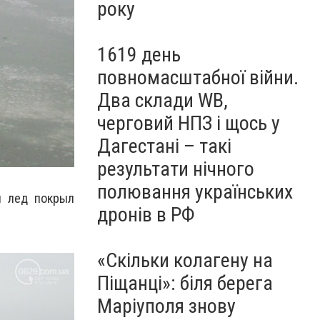
року
1619 день
повномасштабної війни.
Два склади WB,
черговий НПЗ і щось у
Дагестані – такі
результати нічного
полювання українських
ы лед покрыл
дронів в РФ
«Скільки колагену на
Піщанці»: біля берега
Маріуполя знову