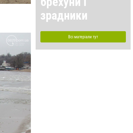
брехуни і
зрадники
Всі матеріали тут