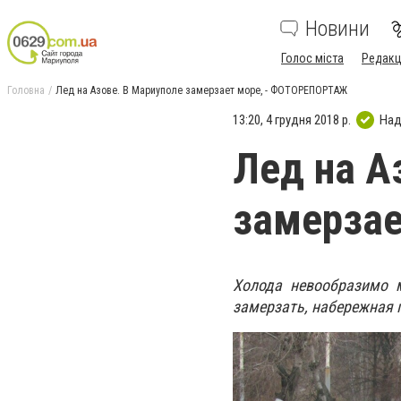
Новини
Голос міста
Редакц
Головна
Лед на Азове. В Мариуполе замерзает море, - ФОТОРЕПОРТАЖ
13:20, 4 грудня 2018 р.
Над
Лед на А
замерза
Холода невообразимо 
замерзать, набережная 