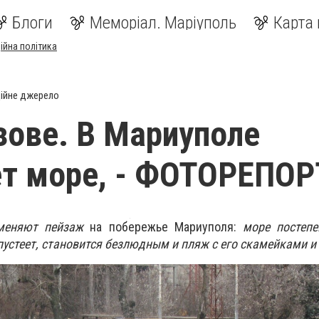
Блоги
Меморіал. Маріуполь
Карта 
ійна політика
ійне джерело
зове. В Мариуполе
ет море, - ФОТОРЕПО
меняют пейзаж
на побережье Мариуполя:
море постепе
пустеет, становится безлюдным и пляж с его скамейками и