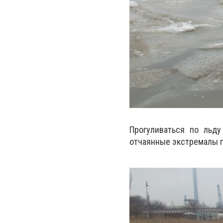
Прогуливаться по льд
отчаянные экстремалы п