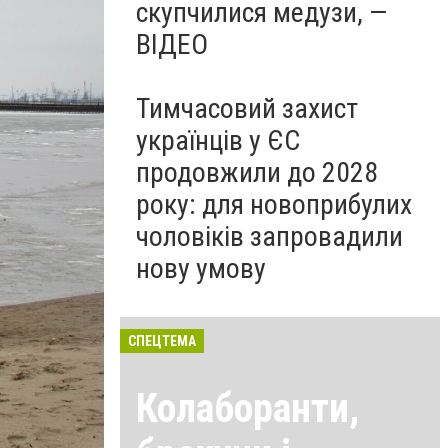
скупчилися медузи, —
ВІДЕО
Тимчасовий захист
українців у ЄС
продовжили до 2028
року: для новоприбулих
чоловіків запровадили
нову умову
СПЕЦТЕМА
Колаборанти,