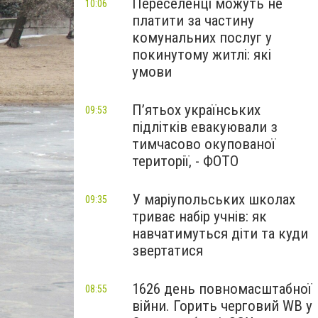
Переселенці можуть не
10:06
платити за частину
комунальних послуг у
покинутому житлі: які
умови
П’ятьох українських
09:53
підлітків евакуювали з
тимчасово окупованої
території, - ФОТО
У маріупольських школах
09:35
триває набір учнів: як
навчатимуться діти та куди
звертатися
1626 день повномасштабної
08:55
війни. Горить черговий WB у