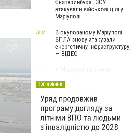
Єкатеринбурзі. ЗСУ
атакували військові цілі у
Маріуполі
В окупованому Маріуполі
08:47
БПЛА знову атакували
енергетичну інфраструктуру,
— ВІДЕО
У Маріуполі щодня на
16:45
Вчора
чотири години
відключатимуть світло: це
ТОП НОВИНИ
вплине на подачу води
Уряд продовжив
програму догляду за
літніми ВПО та людьми
з інвалідністю до 2028