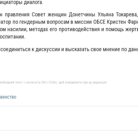
нициаторы диалога.
н правления Совет женщин Донетчины Ульяна Токарева, 
атор по гендерным вопросам в миссии ОБСЕ Кристен Фар
ом насилии, методах его противодействия и помощь жертв
оспитании.
соединиться к дискуссии и высказать свое мнение по данн
бхідний текст і натисніть Ctrl + Enter, щоб повідомити про це редакцію
авенство