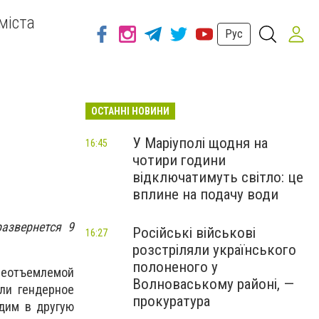
міста
Рус
ОСТАННІ НОВИНИ
У Маріуполі щодня на
16:45
чотири години
відключатимуть світло: це
вплине на подачу води
азвернется 9
Російські військові
16:27
розстріляли українського
полоненого у
 неотъемлемой
Волноваському районі, —
 ли гендерное
прокуратура
одим в другую