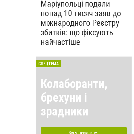
Маріупольці подали
понад 10 тисяч заяв до
міжнародного Реєстру
збитків: що фіксують
найчастіше
СПЕЦТЕМА
Колаборанти,
брехуни і
зрадники
Всі матеріали тут