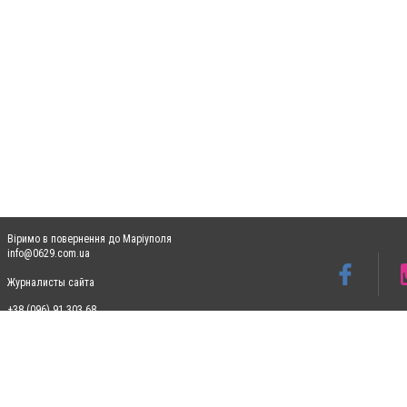
Віримо в повернення до Маріуполя
info@0629.com.ua
Журналисты сайта
+38 (096) 91 303 68
Допускається цитування матеріалів без отримання попередньої згоди 0629.com.ua за
пошукових систем гіперпосилання на цитовані статті не нижче другого абзацу в тек
Матеріали з плашками "Новини компаній", "Промо", "Партнерський матеріал", "Партнер