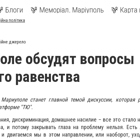
Блоги
Меморіал. Маріуполь
Карта 
ійна політика
ійне джерело
оле обсудят вопросы
го равенства
 Мариуполе станет главной темой дискуссии, которая р
латформе "ТЮ".
ния, дискриминация, домашнее насилие – все это стало
а, и потому закрывать глаза на проблему нельзя.
Есть
 и двигаемся мы в этом направлении, или наоборот, ух