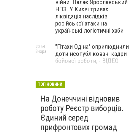
війни. Палає Ярославський
НПЗ. У Києві триває
ліквідація наслідків
російської атаки на
українські логістичні хаби
"Птахи Одіна" оприлюднили
20:54
Вчора
доти неопубліковані кадри
бойової роботи, - ВІДЕО
Маріуполець Андрій
17:15
Вчора
Бєдняков зіграє тата
ТОП НОВИНИ
Петрика П’яточкина у
На Донеччині відновив
новому українському
фільмі, - ФОТО
роботу Реєстр виборців.
Єдиний серед
прифронтових громад