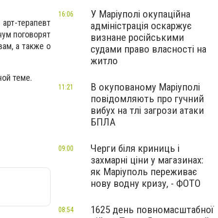
У Маріуполі окупаційна
16:06
арт-терапевт
адміністрація оскаржує
нум поговорят
визнане російськими
ам, а также о
судами право власності на
житло
ой теме.
В окупованому Маріуполі
11:21
повідомляють про гучний
вибух на тлі загрози атаки
БПЛА
Черги біля криниць і
09:00
захмарні ціни у магазинах:
як Маріуполь переживає
нову водну кризу, - ФОТО
1625 день повномасштабної
08:54