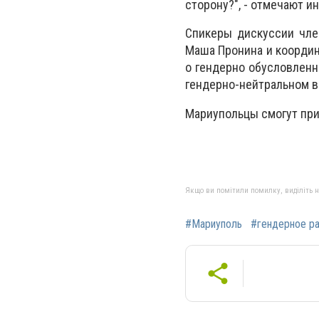
сторону?", - отмечают и
Спикеры дискуссии чле
Маша Пронина и координ
о гендерно обусловленн
гендерно-нейтральном в
Мариупольцы смогут при
Якщо ви помітили помилку, виділіть нео
#Мариуполь
#гендерное р