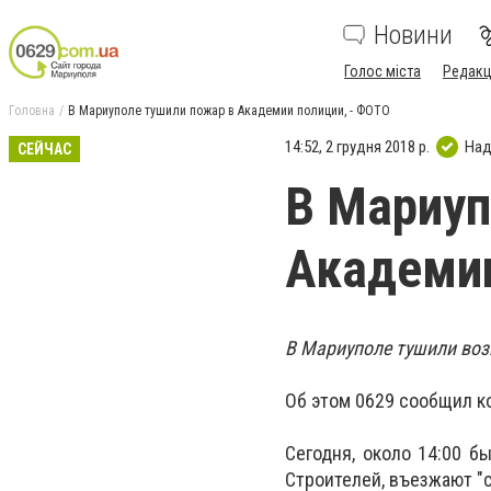
Новини
Голос міста
Редакц
Головна
В Мариуполе тушили пожар в Академии полиции, - ФОТО
14:52, 2 грудня 2018 р.
Над
СЕЙЧАС
В Мариуп
Академии
В Мариуполе тушили воз
Об этом 0629 сообщил к
Сегодня, около 14:00 б
Строителей, въезжают "с