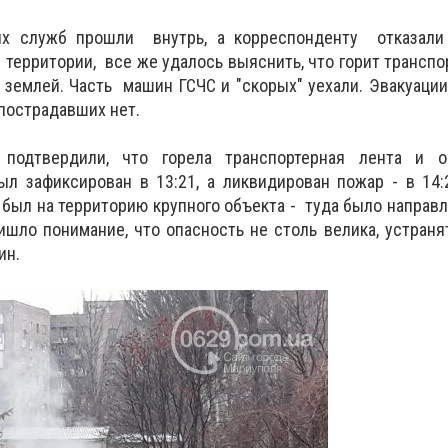
х служб прошли внутрь, а корреспонденту отказал
 территории, все же удалось выяснить, что горит транспо
 землей. Часть машин ГСЧС и "скорых" уехали. Эвакуации
 пострадавших нет.
подтвердили, что горела транспортерная лента и 
л зафиксирован в 13:21, а ликвидирован пожар - в 14:
в был на территорию крупного объекта - туда было направл
ишло понимание, что опасность не столь велика, устраня
ин.