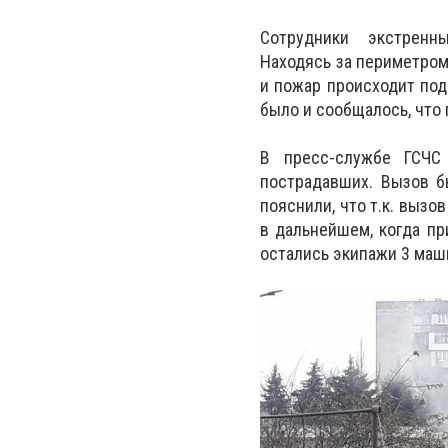
Сотрудники экстренны
Находясь за периметром
и пожар происходит под
было и сообщалось, что
В пресс-службе ГСЧС 
пострадавших. Вызов бы
пояснили, что т.к. вызо
в дальнейшем, когда пр
остались экипажи 3 маш