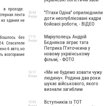
и в проходе.
"Птахи Одіна" оприлюднили
20:54
ртерная лента
Вчора
доти неопубліковані кадри
 из здания не
бойової роботи, - ВІДЕО
Маріуполець Андрій
обошлось без
17:15
Вчора
Бєдняков зіграє тата
24. Спасатели
Петрика П’яточкина у
ено 6 авто, но
новому українському
ть возгорание
фільмі, - ФОТО
«Ми не будемо ховати чужу
16:17
Вчора
людину». Родина два роки
шукає військового, якого
визнали загиблим
Вступників із ТОТ
15:04
Вчора