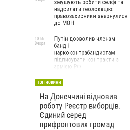
змушують робити селфі та
надсилати геолокацію:
правозахисники звернулися
до МОН
Путін дозволив членам
10:56
Вчора
банд і
наркоконтрабандистам
підписувати контракти з
армією РФ
Від тих, хто зберігає історію
09:43
ТОП НОВИНИ
Вчора
Донеччини: на снаряді
На Донеччині відновив
залишили послання
окупантам, - ФОТО
роботу Реєстр виборців.
Єдиний серед
прифронтових громад