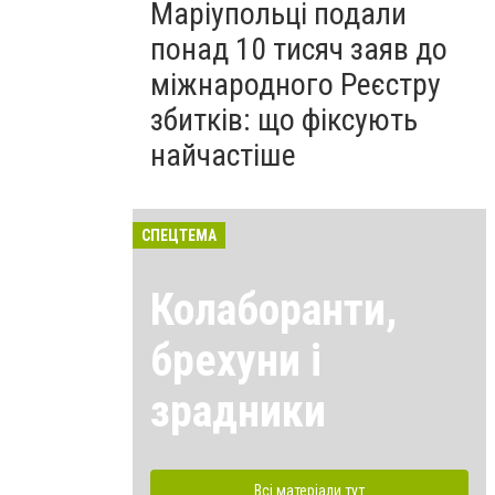
Маріупольці подали
понад 10 тисяч заяв до
міжнародного Реєстру
збитків: що фіксують
найчастіше
СПЕЦТЕМА
Колаборанти,
брехуни і
зрадники
Всі матеріали тут