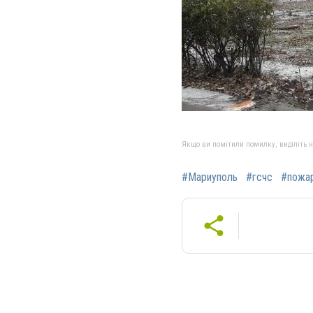
Якщо ви помітили помилку, виділіть нео
#Мариуполь
#гсчс
#пожа