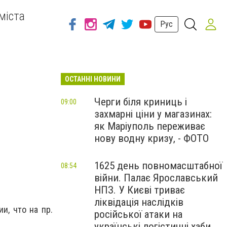
міста
Рус
ОСТАННІ НОВИНИ
Черги біля криниць і
09:00
захмарні ціни у магазинах:
як Маріуполь переживає
нову водну кризу, - ФОТО
1625 день повномасштабної
08:54
війни. Палає Ярославський
НПЗ. У Києві триває
ліквідація наслідків
и, что на пр.
російської атаки на
українські логістичні хаби