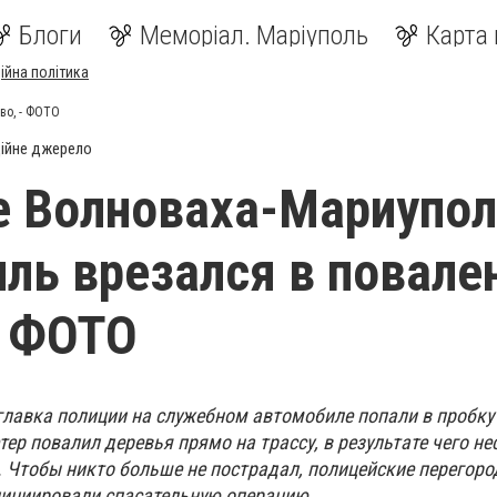
Блоги
Меморіал. Маріуполь
Карта 
ійна політика
во, - ФОТО
ійне джерело
е Волноваха-Мариупо
ль врезался в повале
- ФОТО
главка полиции на служебном автомобиле попали в пробку
ер повалил деревья прямо на трассу, в результате чего н
 Чтобы никто больше не пострадал, полицейские перегор
нициировали спасательную операцию.