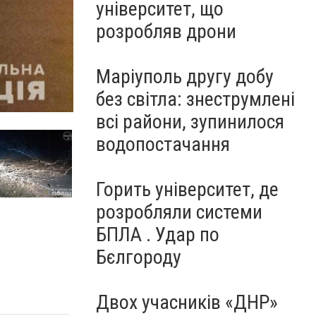
університет, що
розробляв дрони
Маріуполь другу добу
без світла: знеструмлені
всі райони, зупинилося
водопостачання
Горить університет, де
розробляли системи
БПЛА . Удар по
Бєлгороду
Двох учасників «ДНР»