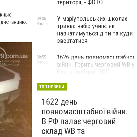
території, - ФОТО
ожные
У маріупольських школах
09:35
 дистанцию,
Вчора
триває набір учнів: як
навчатимуться діти та куди
звертатися
1626 день повномасштабної
08:55
Вчора
війни. Горить черговий WB у
Єкатеринбурзі. ЗСУ
атакували військові цілі у
Маріуполі
ТОП НОВИНИ
1622 день
повномасштабної війни.
В РФ палає черговий
склад WB та