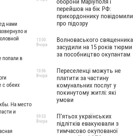
оборони Маріуполя і
перейшов на бік РФ:
прикордоннику повідомили
про підозру
ед нами
азвернуло и
головной
Волноваського священника
13:00
Вчора
засудили на 15 років тюрми
за пособництво окупантам
е попали в
Переселенці можуть не
10:06
Вчора
оги
платити за частину
 с обеих
комунальних послуг у
покинутому житлі: які
умови
жбы. На место
ласти и
П’ятьох українських
09:53
Вчора
підлітків евакуювали з
тимчасово окупованої
асная