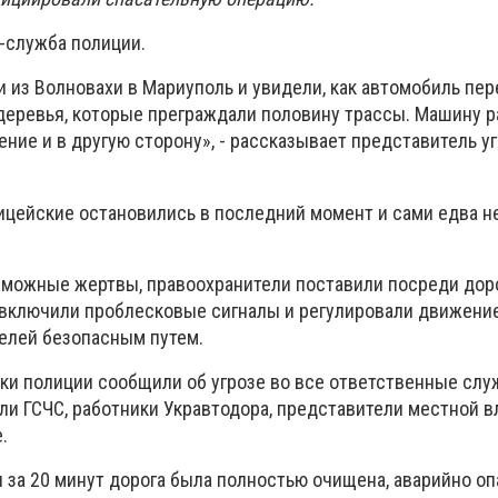
-служба полиции.
 из Волновахи в Мариуполь и увидели, как автомобиль пер
деревья, которые преграждали половину трассы. Машину р
ние и в другую сторону», - рассказывает представитель у
ицейские остановились в последний момент и сами едва н
можные жертвы, правоохранители поставили посреди дор
включили проблесковые сигналы и регулировали движение
телей безопасным путем.
и полиции сообщили об угрозе во все ответственные слу
ли ГСЧС, работники Укравтодора, представители местной в
.
за 20 минут дорога была полностью очищена, аварийно оп