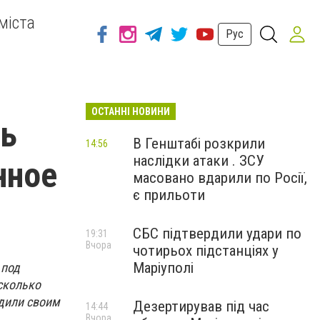
міста
Рус
ОСТАННІ НОВИНИ
ль
В Генштабі розкрили
14:56
наслідки атаки . ЗСУ
нное
масовано вдарили по Росії,
є прильоти
СБС підтвердили удари по
19:31
Вчора
чотирьох підстанціях у
Маріуполі
 под
есколько
одили своим
Дезертирував під час
14:44
Вчора