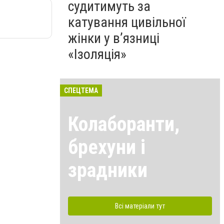
судитимуть за
катування цивільної
жінки у в’язниці
«Ізоляція»
СПЕЦТЕМА
Колаборанти,
брехуни і
зрадники
Всі матеріали тут