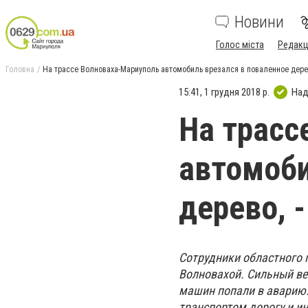
Новини
Голос міста
Редакц
Головна
На трассе Волноваха-Мариуполь автомобиль врезался в поваленное дере
15:41, 1 грудня 2018 р.
Над
На трасс
автомоби
дерево, 
Сотрудники областного 
Волновахой. Сильный вет
машин попали в аварию.
транспортом дорогу и и