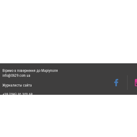
Віримо в повернення до Маріуполя
info@0629.com.ua
Журналисты сайта
+38 (096) 91 303 68
Допускається цитування матеріалів без отримання попередньої згоди 0629.com.ua за
пошукових систем гіперпосилання на цитовані статті не нижче другого абзацу в тек
Матеріали з плашками "Новини компаній", "Промо", "Партнерський матеріал", "Партнер
Реклама на сайті
Ф