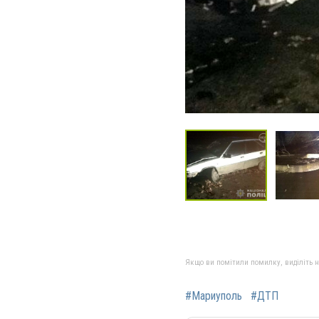
Якщо ви помітили помилку, виділіть нео
#Мариуполь
#ДТП