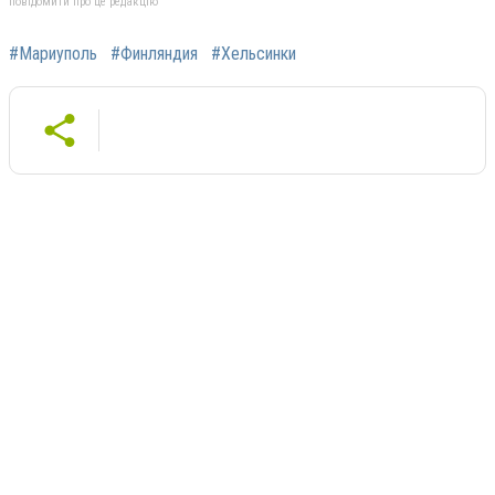
повідомити про це редакцію
#Мариуполь
#Финляндия
#Хельсинки