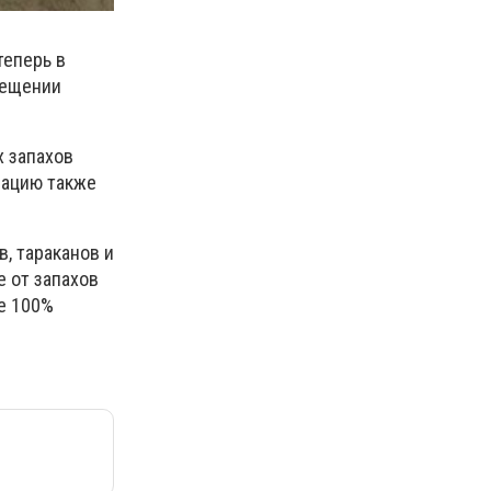
теперь в
мещении
х запахов
мацию также
, тараканов и
е от запахов
ле 100%