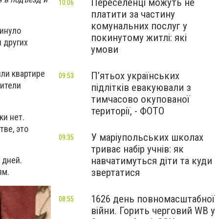
Переселенці можуть не
10:06
платити за частину
комунальних послуг у
кинуло
покинутому житлі: які
 других
умови
или квартире
П’ятьох українських
09:53
жители
підлітків евакуювали з
тимчасово окупованої
території, - ФОТО
ки нет.
тве, это
У маріупольських школах
09:35
триває набір учнів: як
 дней.
навчатимуться діти та куди
ям.
звертатися
1626 день повномасштабної
08:55
війни. Горить черговий WB у