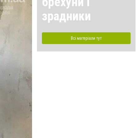
брехуни і
зрадники
Всі матеріали тут