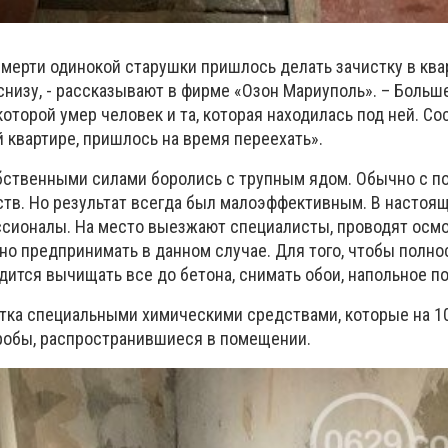
смерти одинокой старушки пришлось делать зачистку в ква
снизу, - рассказывают в фирме «Озон Мариуполь». – Больш
которой умер человек и та, которая находилась под ней. Со
 квартире, пришлось на время переехать».
бственными силами боролись с трупным ядом. Обычно с 
ств. Но результат всегда был малоэффективным. В настоя
сионалы. На место выезжают специалисты, проводят осмо
тно предпринимать в данном случае. Для того, чтобы полн
одится вычищать все до бетона, снимать обои, напольное п
отка специальными химическими средствами, которые на 1
робы, распространившиеся в помещении.