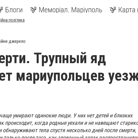
Блоги
Меморіал. Маріуполь
Карта 
ійна політика
ійне джерело
ерти. Трупный яд
ет мариупольцев уез
чаще умирают одинокие люди. У них нет детей и близких
ак происходит, когда родные уехали и не навещают старик
и обнаруживают тела спустя несколько дней после смерти,
и только после того, как зловонный запах распространилс