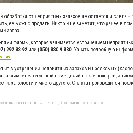
й обработки от неприятных запахов не остается и следа – 
ть, ее можно продать. Никто и не заметит, что ранее в по
ый запах.
елями фирмы, которая занимается устранением неприятны
7) 292 38 92
или
(050) 880 9 880
. Узнать подробную инфор
иятия
.
пыт в устранении неприятных запахов и насекомых (клопов
 она занимается очисткой помещений после пожаров, а такж
сти, затхлости и много другого. Оплата производится пос
бхідний текст і натисніть Ctrl + Enter, щоб повідомити про це редакцію