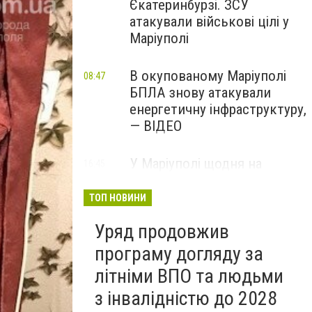
Єкатеринбурзі. ЗСУ
атакували військові цілі у
Маріуполі
В окупованому Маріуполі
08:47
БПЛА знову атакували
енергетичну інфраструктуру,
— ВІДЕО
У Маріуполі щодня на
16:45
Вчора
чотири години
відключатимуть світло: це
ТОП НОВИНИ
вплине на подачу води
Уряд продовжив
програму догляду за
літніми ВПО та людьми
з інвалідністю до 2028