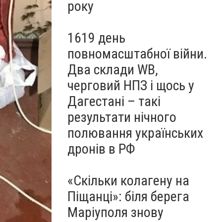
року
1619 день
повномасштабної війни.
Два склади WB,
черговий НПЗ і щось у
Дагестані – такі
результати нічного
полювання українських
дронів в РФ
«Скільки колагену на
Піщанці»: біля берега
Маріуполя знову