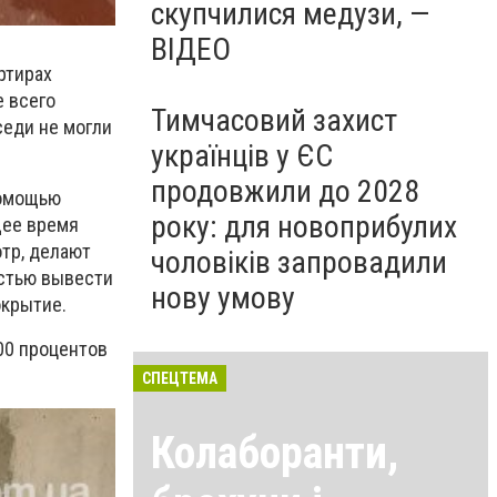
скупчилися медузи, —
ВІДЕО
ртирах
е всего
Тимчасовий захист
седи не могли
українців у ЄС
продовжили до 2028
помощью
року: для новоприбулих
щее время
тр, делают
чоловіків запровадили
остью вывести
нову умову
окрытие.
00 процентов
СПЕЦТЕМА
Колаборанти,