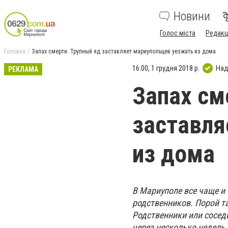
Новини
Голос міста
Редакц
Головна
Запах смерти. Трупный яд заставляет мариупольцев уезжать из дома
16:00, 1 грудня 2018 р.
Над
РЕКЛАМА
Запах см
заставля
из дома
В Мариуполе все чаще и 
родственников. Порой т
Родственники или сосед
через несколько недель 