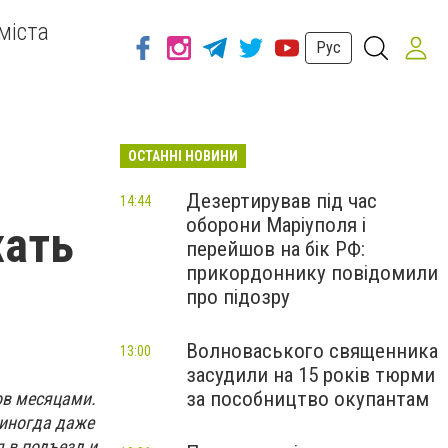
міста
Рус
ОСТАННІ НОВИНИ
Дезертирував під час
14:44
оборони Маріуполя і
жать
перейшов на бік РФ:
прикордоннику повідомили
про підозру
Волноваського священника
13:00
засудили на 15 років тюрми
за пособництво окупантам
ов месяцами.
 иногда даже
я в подъезд и