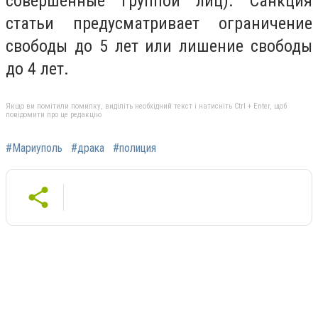
совершенные группой лиц). Санкция
статьи предусматривает ограничение
свободы до 5 лет или лишение свободы
до 4 лет.
Якщо ви помітили помилку, виділіть необхідний текст і натисніть Ctrl + Enter, щоб
повідомити про це редакцію
#Мариуполь
#драка
#полиция