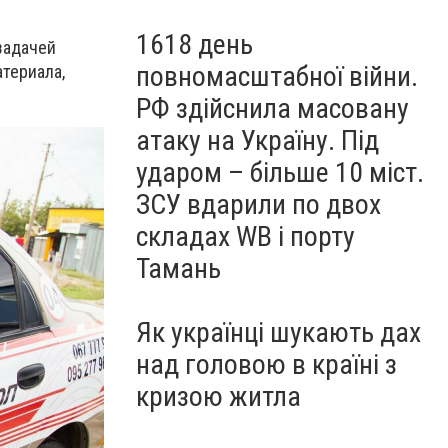
1618 день
задачей
повномасштабної війни.
териала,
РФ здійснила масовану
атаку на Україну. Під
ударом – більше 10 міст.
ЗСУ вдарили по двох
складах WB і порту
Тамань
Як українці шукають дах
над головою в країні з
кризою житла