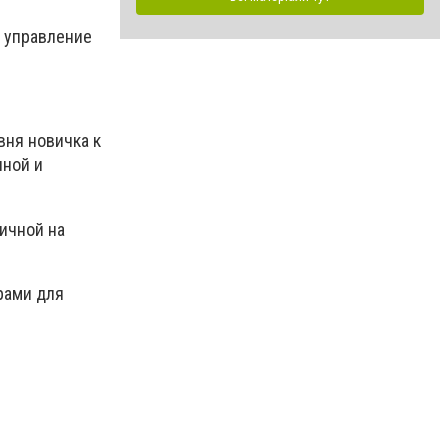
 управление
вня новичка к
нной и
ичной на
рами для