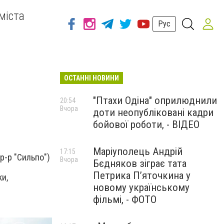
міста
Рус
ОСТАННІ НОВИНИ
"Птахи Одіна" оприлюднили
20:54
Вчора
доти неопубліковані кадри
бойової роботи, - ВІДЕО
Маріуполець Андрій
17:15
р-р "Сильпо")
Вчора
Бєдняков зіграє тата
Петрика П’яточкина у
и,
новому українському
фільмі, - ФОТО