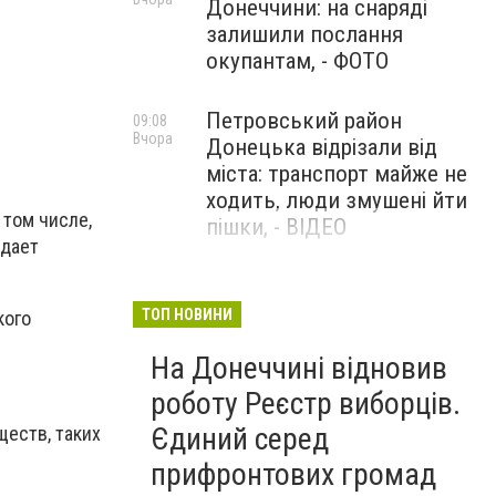
Донеччини: на снаряді
залишили послання
окупантам, - ФОТО
Петровський район
09:08
Вчора
Донецька відрізали від
міста: транспорт майже не
ходить, люди змушені йти
 том числе,
пішки, - ВІДЕО
здает
1624 день повномасштабної
08:54
Вчора
війни. РФ вдарила
ТОП НОВИНИ
кого
«Іскандерами» по Київщині і
На Донеччині відновив
столиці. 15 людей загинули.
В Росії палають
роботу Реєстр виборців.
енергопідстанції та
Єдиний серед
ществ, таких
черговий WB
прифронтових громад