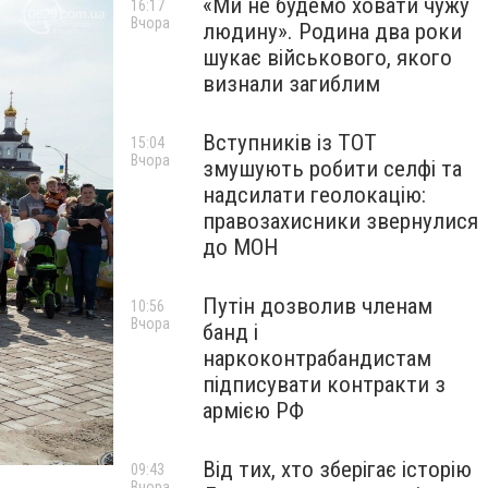
«Ми не будемо ховати чужу
16:17
Вчора
людину». Родина два роки
шукає військового, якого
визнали загиблим
Вступників із ТОТ
15:04
Вчора
змушують робити селфі та
надсилати геолокацію:
правозахисники звернулися
до МОН
Путін дозволив членам
10:56
Вчора
банд і
наркоконтрабандистам
підписувати контракти з
армією РФ
Від тих, хто зберігає історію
09:43
Вчора