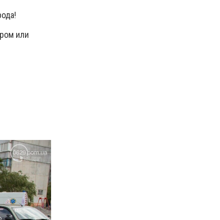
рода!
тром или