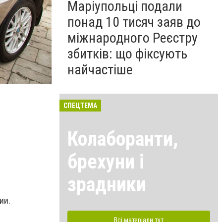
Маріупольці подали
понад 10 тисяч заяв до
міжнародного Реєстру
збитків: що фіксують
найчастіше
СПЕЦТЕМА
Колаборанти,
брехуни і
зрадники
ии.
Всі матеріали тут