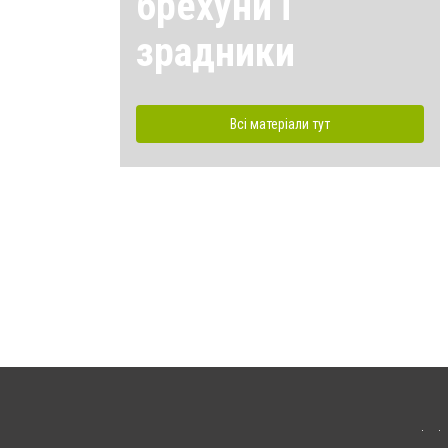
брехуни і
зрадники
Всі матеріали тут