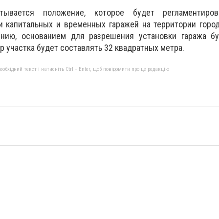
тывается положение, которое будет регламентиров
и капитальных и временных гаражей на территории горо
ению, основанием для разрешения установки гаража б
р участка будет составлять 32 квадратных метра.
бхідний текст і натисніть Ctrl + Enter, щоб повідомити про це редакцію