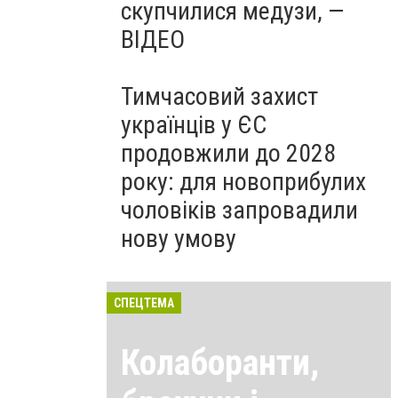
скупчилися медузи, —
ВІДЕО
Тимчасовий захист
українців у ЄС
продовжили до 2028
року: для новоприбулих
чоловіків запровадили
нову умову
СПЕЦТЕМА
Колаборанти,