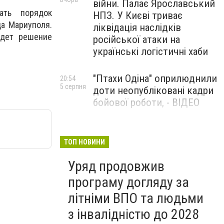
війни. Палає Ярославський
ать порядок
НПЗ. У Києві триває
да Мариуполя.
ліквідація наслідків
удет решение
російської атаки на
українські логістичні хаби
"Птахи Одіна" оприлюднили
20:54
5 серпня
доти неопубліковані кадри
бойової роботи, - ВІДЕО
Маріуполець Андрій
17:15
5 серпня
Бєдняков зіграє тата
ТОП НОВИНИ
Петрика П’яточкина у
Уряд продовжив
новому українському
фільмі, - ФОТО
програму догляду за
літніми ВПО та людьми
з інвалідністю до 2028