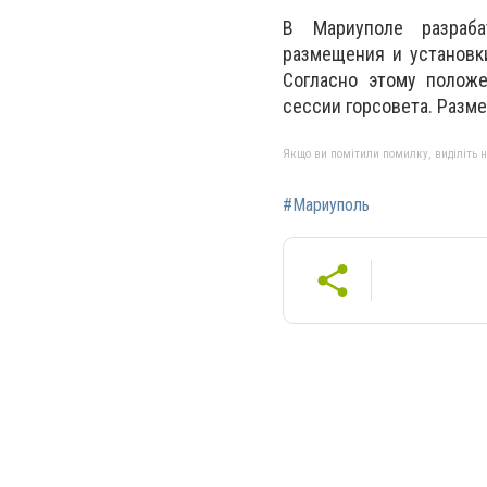
В Мариуполе разраба
размещения и установк
Согласно этому полож
сессии горсовета. Разме
Якщо ви помітили помилку, виділіть нео
#Мариуполь