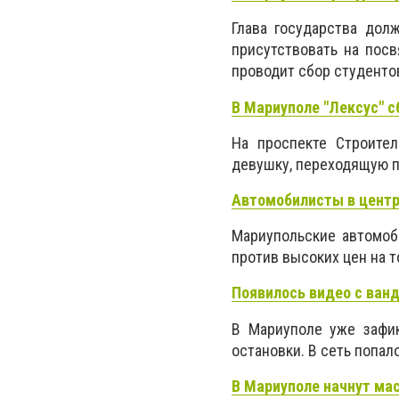
Глава государства дол
присутствовать на пос
проводит сбор студенто
В Мариуполе "Лексус" 
На проспекте Строите
девушку, переходящую п
Автомобилисты в центр
Мариупольские автомоб
против высоких цен на т
Появилось видео с ван
В Мариуполе уже зафик
остановки. В сеть попал
В Мариуполе начнут ма