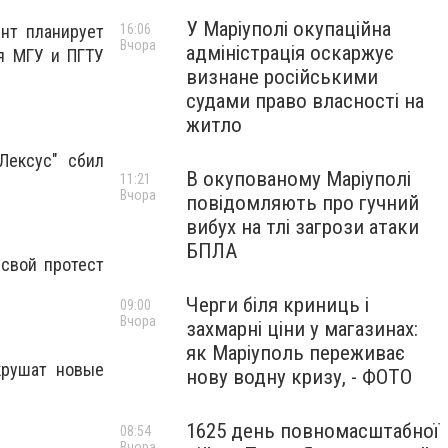
У Маріуполі окупаційна
16:06
ент планирует
Вчора
адміністрація оскаржує
я МГУ и ПГТУ
визнане російськими
судами право власності на
житло
Лексус" сбил
В окупованому Маріуполі
11:21
Вчора
повідомляють про гучний
вибух на тлі загрози атаки
БПЛА
свой протест
Черги біля криниць і
09:00
Вчора
захмарні ціни у магазинах:
як Маріуполь переживає
крушат новые
нову водну кризу, - ФОТО
1625 день повномасштабної
08:54
Вчора