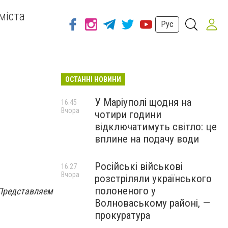
міста
Рус
ОСТАННІ НОВИНИ
У Маріуполі щодня на
16:45
Вчора
чотири години
відключатимуть світло: це
вплине на подачу води
Російські військові
16:27
Вчора
розстріляли українського
полоненого у
Представляем
Волноваському районі, —
прокуратура