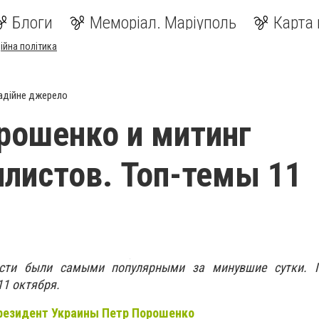
Блоги
Меморіал. Маріуполь
Карта 
ійна політика
адійне джерело
рошенко и митинг
листов. Топ-темы 11
сти были самыми популярными за минувшие сутки. 
11 октября.
резидент Украины Петр Порошенко