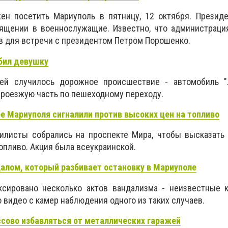
жен посетить Мариуполь в пятницу, 12 октября. Презид
вящении в военнослужащие. Известно, что администраци
в для встречи с президентом Петром Порошенко.
сбил девушку
лей случилось дорожное происшествие - автомобиль "
роезжую часть по пешеходному переходу.
е Мариуполя сигналили против высоких цен на топливо
илисты собрались на проспекте Мира, чтобы высказать 
опливо. Акция была всеукраинской.
далом, который разбивает остановку в Мариуполе
сировано несколько актов вандализма - неизвестные 
о видео с камер наблюдения одного из таких случаев.
ссово избавляться от металлических гаражей