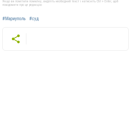
Якщо ви помітили помилку, виділіть необхідний текст і натисніть Ctrl + Enter, щоб
повідомити про це редакцію
#Мариуполь
#суд