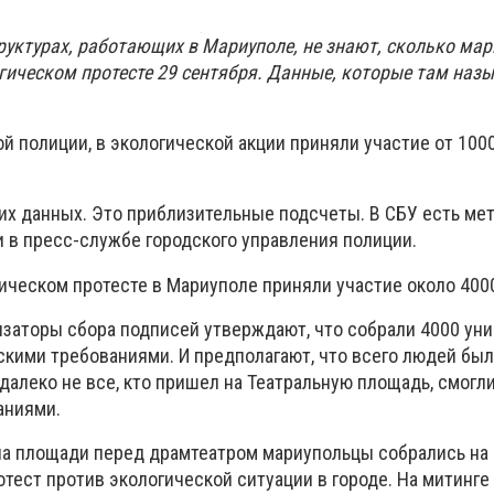
труктурах, работающих в Мариуполе, не знают, сколько ма
гическом протесте 29 сентября. Данные, которые там назы
 полиции, в экологической акции приняли участие от 100
их данных. Это приблизительные подсчеты. В СБУ есть мет
и в пресс-службе городского управления полиции.
ическом протесте в Мариуполе приняли участие около 400
изаторы сбора подписей утверждают, что собрали 4000 ун
скими требованиями. И предполагают, что всего людей был
 далеко не все, кто пришел на Театральную площадь, смогли
аниями.
на площади перед драмтеатром мариупольцы собрались на 
тест против экологической ситуации в городе. На митинге