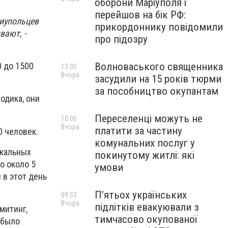
оборони Маріуполя і
перейшов на бік РФ:
риупольцев
прикордоннику повідомили
вают, -
про підозру
Волноваського священника
0 до 1500
13:00
Вчора
засудили на 15 років тюрми
за пособництво окупантам
одика, они
Переселенці можуть не
10:06
Вчора
платити за частину
0 человек.
комунальних послуг у
икальных
покинутому житлі: які
о около 5
умови
 в этот день
П’ятьох українських
09:53
Вчора
підлітків евакуювали з
митинг,
тимчасово окупованої
 было