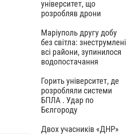
університет, що
розробляв дрони
Маріуполь другу добу
без світла: знеструмлені
всі райони, зупинилося
водопостачання
Горить університет, де
розробляли системи
БПЛА . Удар по
Бєлгороду
Двох учасників «ДНР»