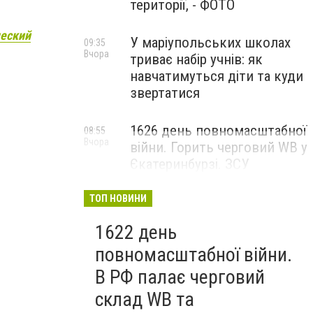
території, - ФОТО
ческий
У маріупольських школах
09:35
Вчора
триває набір учнів: як
навчатимуться діти та куди
звертатися
1626 день повномасштабної
08:55
Вчора
війни. Горить черговий WB у
Єкатеринбурзі. ЗСУ
атакували військові цілі у
Маріуполі
ТОП НОВИНИ
1622 день
повномасштабної війни.
В РФ палає черговий
склад WB та