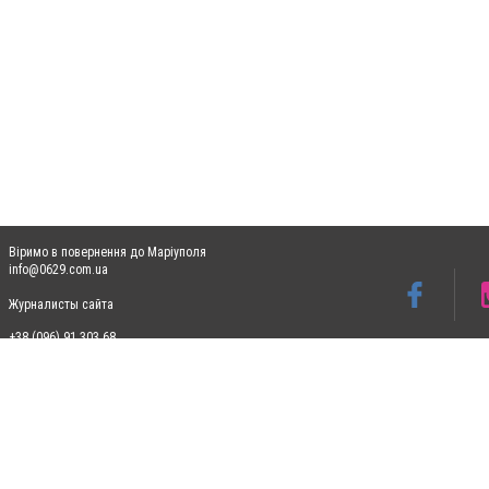
Віримо в повернення до Маріуполя
info@0629.com.ua
Журналисты сайта
+38 (096) 91 303 68
Допускається цитування матеріалів без отримання попередньої згоди 0629.com.ua за
пошукових систем гіперпосилання на цитовані статті не нижче другого абзацу в тек
Матеріали з плашками "Новини компаній", "Промо", "Партнерський матеріал", "Партнер
Реклама на сайті
Ф