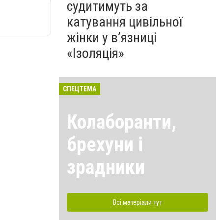
судитимуть за
катування цивільної
жінки у в’язниці
«Ізоляція»
СПЕЦТЕМА
Колаборанти,
брехуни і
зрадники
Всі матеріали тут