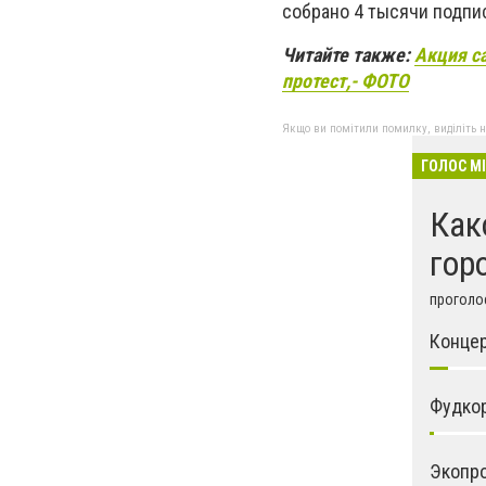
собрано 4 тысячи подпи
Читайте также:
Акция с
протест,- ФОТО
Якщо ви помітили помилку, виділіть нео
ГОЛОС М
Как
гор
проголос
Конце
Фудко
Экопр