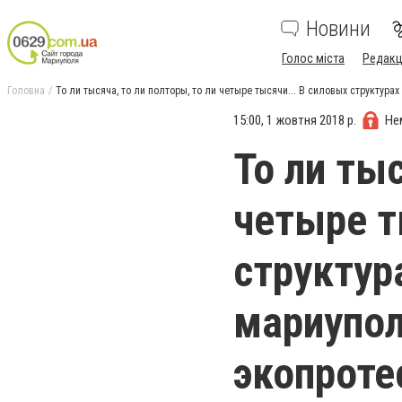
Новини
Голос міста
Редакц
Головна
То ли тысяча, то ли полторы, то ли четыре тысячи... В силовых структура
15:00, 1 жовтня 2018 р.
Не
То ли тыс
четыре т
структур
мариупол
экопроте