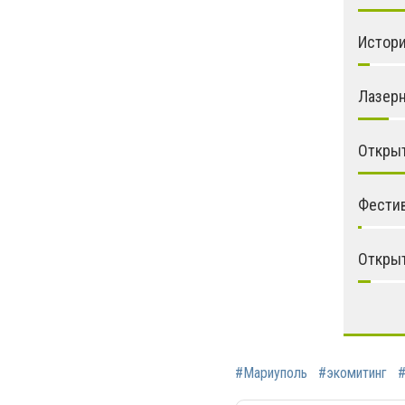
Истор
Лазер
Открыт
Фести
Откры
#Мариуполь
#экомитинг
#