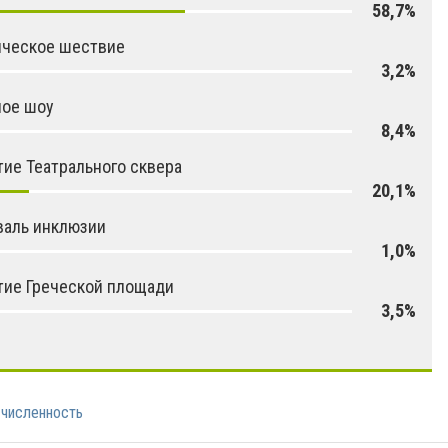
58,7%
ическое шествие
3,2%
ное шоу
8,4%
ие Театрального сквера
20,1%
валь инклюзии
1,0%
тие Греческой площади
3,5%
численность