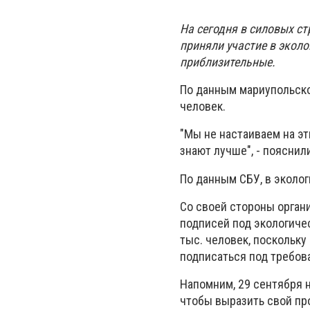
На сегодня в силовых с
приняли участие в эколо
приблизительные.
По данным мариупольской
человек.
"Мы не настаиваем на эт
знают лучше", - пояснил
По данным СБУ, в эколог
Со своей стороны орган
подписей под экологиче
тыс. человек, поскольку
подписаться под требов
Напомним, 29 сентября 
чтобы выразить свой про