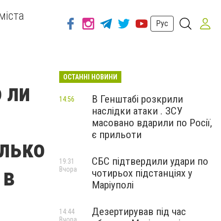
міста
Рус
ОСТАННІ НОВИНИ
 ли
В Генштабі розкрили
14:56
наслідки атаки . ЗСУ
масовано вдарили по Росії,
є прильоти
олько
СБС підтвердили удари по
19:31
 в
Вчора
чотирьох підстанціях у
Маріуполі
Дезертирував під час
14:44
Вчора