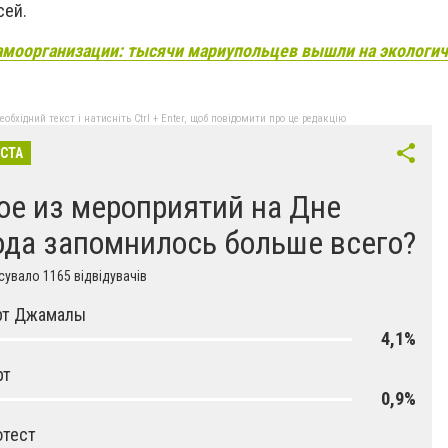
сей.
амоорганизации: тысячи мариупольцев вышли на экологи
бхідний текст і натисніть Ctrl + Enter, щоб повідомити про це редакцію
ІСТА
ое из мероприятий на Дне
ода запомнилось больше всего?
увало 1165 відвідувачів
рт Джамалы
4,1%
рт
0,9%
отест